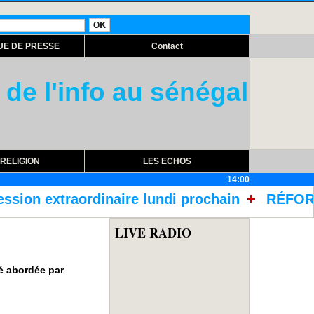
UE DE PRESSE
Contact
 de l'info au sénégal
RELIGION
LES ECHOS
14:00
inaire lundi prochain
RÉFORME DES TRAITEM
LIVE RADIO
té abordée par