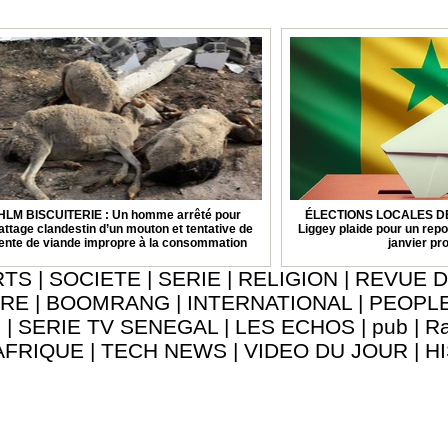
HLM BISCUITERIE : Un homme arrêté pour
ÉLECTIONS LOCALES DE 
attage clandestin d’un mouton et tentative de
Liggey plaide pour un repo
ente de viande impropre à la consommation
janvier pr
RTS
|
SOCIETE
|
SERIE
|
RELIGION
|
REVUE D
URE
|
BOOMRANG
|
INTERNATIONAL
|
PEOPL
8
|
SERIE TV SENEGAL
|
LES ECHOS
|
pub
|
Ra
AFRIQUE
|
TECH NEWS
|
VIDEO DU JOUR
|
H