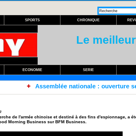
SPORTS
CHRONIQUE
REV
Le meilleur
ECONOMIE
SERIE
emblée nationale : ouverture session extraord
e
erche de l'armée chinoise et destiné à des fins d'espionnage, a é
 Good Morning Business sur BFM Business.