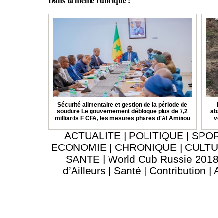
Dans la même rubrique :
Sécurité alimentaire et gestion de la période de
soudure Le gouvernement débloque plus de 7,2
ab
milliards F CFA, les mesures phares d'Al Aminou
v
ACTUALITE
|
POLITIQUE
|
SPO
ECONOMIE
|
CHRONIQUE
|
CULT
SANTE
|
World Cub Russie 201
d’Ailleurs
|
Santé
|
Contribution
|