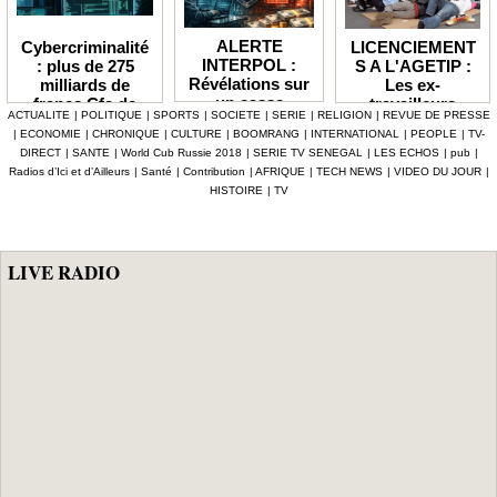
ALERTE
LICENCIEMENT
Cybercriminalité
INTERPOL :
S A L'AGETIP :
: plus de 275
Révélations sur
Les ex-
milliards de
un casse
travailleurs
francs Cfa de
ACTUALITE
|
POLITIQUE
|
SPORTS
|
SOCIETE
|
SERIE
|
RELIGION
|
REVUE DE PRESSE
numérique à 4,7
dénoncent une
pertes
|
ECONOMIE
|
CHRONIQUE
|
CULTURE
|
BOOMRANG
|
INTERNATIONAL
|
PEOPLE
|
TV-
milliards F Cfa
gestion
enregistrées en
DIRECT
|
SANTE
|
World Cub Russie 2018
|
SERIE TV SENEGAL
|
LES ECHOS
|
pub
|
ciblant le
«népotique» et
Afrique depuis
Radios d’Ici et d’Ailleurs
|
Santé
|
Contribution
|
AFRIQUE
|
TECH NEWS
|
VIDEO DU JOUR
|
secteur pétrolier
interpellent le
2024 (Interpol)
HISTOIRE
|
TV
au Sénégal
gouvernement
LIVE RADIO