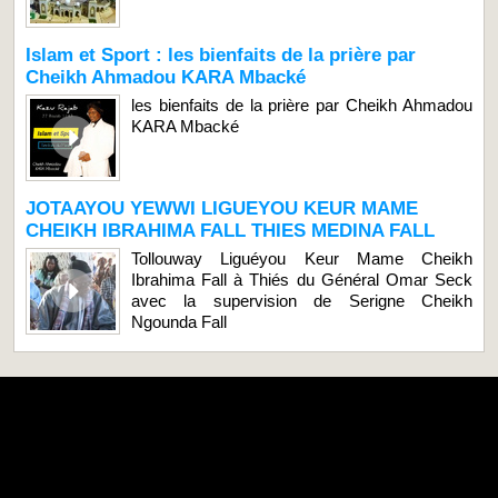
Islam et Sport : les bienfaits de la prière par
Cheikh Ahmadou KARA Mbacké
les bienfaits de la prière par Cheikh Ahmadou
KARA Mbacké
JOTAAYOU YEWWI LIGUEYOU KEUR MAME
CHEIKH IBRAHIMA FALL THIES MEDINA FALL
Tollouway Liguéyou Keur Mame Cheikh
Ibrahima Fall à Thiés du Général Omar Seck
avec la supervision de Serigne Cheikh
Ngounda Fall