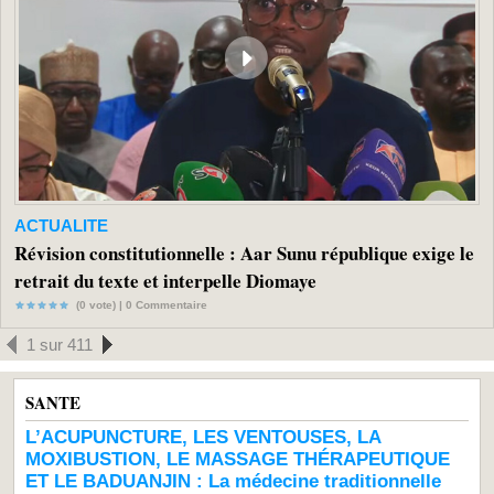
ACTUALITE
Révision constitutionnelle : Aar Sunu république exige le
retrait du texte et interpelle Diomaye
(0 vote) |
0
Commentaire
1 sur 411
SANTE
L’ACUPUNCTURE, LES VENTOUSES, LA
MOXIBUSTION, LE MASSAGE THÉRAPEUTIQUE
ET LE BADUANJIN : La médecine traditionnelle