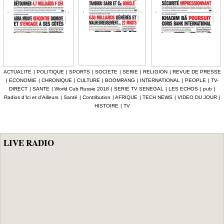
ACTUALITE
|
POLITIQUE
|
SPORTS
|
SOCIETE
|
SERIE
|
RELIGION
|
REVUE DE PRESSE
|
ECONOMIE
|
CHRONIQUE
|
CULTURE
|
BOOMRANG
|
INTERNATIONAL
|
PEOPLE
|
TV-
DIRECT
|
SANTE
|
World Cub Russie 2018
|
SERIE TV SENEGAL
|
LES ECHOS
|
pub
|
Radios d’Ici et d’Ailleurs
|
Santé
|
Contribution
|
AFRIQUE
|
TECH NEWS
|
VIDEO DU JOUR
|
HISTOIRE
|
TV
LIVE RADIO