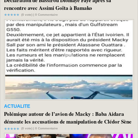
Déclaration de Bassirou Diomaye Faye après sa
rencontre avec Assimi Goïta à Bamako
(0 vote) |
0
Commentaire
ACTUALITE
Polémique autour de l’avion de Macky : Baba Aidara
démonte les accusations de manipulation de Clédor Sène
(0 vote) |
0
Commentaire