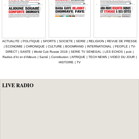
ACTUALITE
|
POLITIQUE
|
SPORTS
|
SOCIETE
|
SERIE
|
RELIGION
|
REVUE DE PRESSE
|
ECONOMIE
|
CHRONIQUE
|
CULTURE
|
BOOMRANG
|
INTERNATIONAL
|
PEOPLE
|
TV-
DIRECT
|
SANTE
|
World Cub Russie 2018
|
SERIE TV SENEGAL
|
LES ECHOS
|
pub
|
Radios d’Ici et d’Ailleurs
|
Santé
|
Contribution
|
AFRIQUE
|
TECH NEWS
|
VIDEO DU JOUR
|
HISTOIRE
|
TV
LIVE RADIO