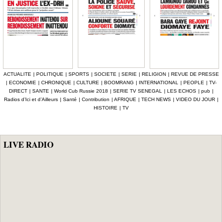
ACTUALITE
|
POLITIQUE
|
SPORTS
|
SOCIETE
|
SERIE
|
RELIGION
|
REVUE DE PRESSE
|
ECONOMIE
|
CHRONIQUE
|
CULTURE
|
BOOMRANG
|
INTERNATIONAL
|
PEOPLE
|
TV-
DIRECT
|
SANTE
|
World Cub Russie 2018
|
SERIE TV SENEGAL
|
LES ECHOS
|
pub
|
Radios d’Ici et d’Ailleurs
|
Santé
|
Contribution
|
AFRIQUE
|
TECH NEWS
|
VIDEO DU JOUR
|
HISTOIRE
|
TV
LIVE RADIO