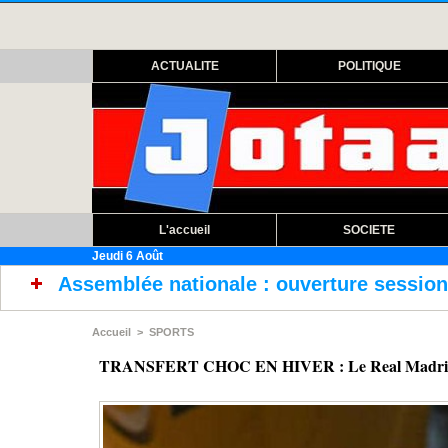
ACTUALITE
POLITIQUE
L'accueil
SOCIETE
Jeudi 6 Août
onale : ouverture session extraordinaire lund
Accueil
>
SPORTS
TRANSFERT CHOC EN HIVER : Le Real Madrid cib