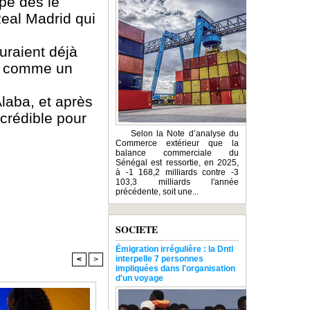
ipé dès le
Real Madrid qui
uraient déjà
ît comme un
laba, et après
 crédible pour
Selon la Note d’analyse du
Commerce extérieur que la
balance commerciale du
Sénégal est ressortie, en 2025,
à -1 168,2 milliards contre -3
103,3 milliards l'année
précédente, soit une...
SOCIETE
Émigration irrégulière : la Dntl
interpelle 7 personnes
<
>
impliquées dans l'organisation
d'un voyage