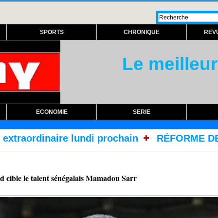
SPORTS
CHRONIQUE
REV
Le meilleur
ECONOMIE
SERIE
i prochain
RÉFORME DES TRAITEMENTS DANS L
le le talent sénégalais Mamadou Sarr