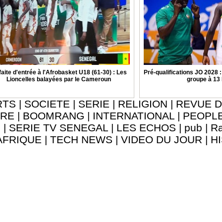
aite d'entrée à l'Afrobasket U18 (61-30) : Les
Pré-qualifications JO 2028 
Lioncelles balayées par le Cameroun
groupe à 13
RTS
|
SOCIETE
|
SERIE
|
RELIGION
|
REVUE D
URE
|
BOOMRANG
|
INTERNATIONAL
|
PEOPL
8
|
SERIE TV SENEGAL
|
LES ECHOS
|
pub
|
Ra
AFRIQUE
|
TECH NEWS
|
VIDEO DU JOUR
|
H