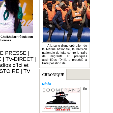
: Cheikh Sarr réduit son
 Lionnes
A la suite d'une opération de
la Marine nationale, la Division
E PRESSE
|
nationale de lutte contre le trafic
de migrants et pratiques
E
|
TV-DIRECT
|
assimilées (Dnlt), a procédé à
l'interpellation de...
dios d’Ici et
ISTOIRE
|
TV
CHRONIQUE
Météo
En