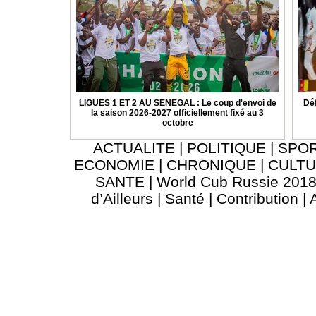
LIGUES 1 ET 2 AU SENEGAL : Le coup d'envoi de
Déf
la saison 2026-2027 officiellement fixé au 3
octobre
ACTUALITE
|
POLITIQUE
|
SPO
ECONOMIE
|
CHRONIQUE
|
CULT
SANTE
|
World Cub Russie 201
d’Ailleurs
|
Santé
|
Contribution
|