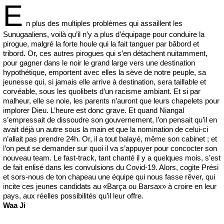
E
n plus des multiples problèmes qui assaillent les
Sunugaaliens, voilà qu’il n’y a plus d’équipage pour conduire la
pirogue, malgré la forte houle qui la fait tanguer par bâbord et
tribord. Or, ces autres pirogues qui s’en détachent nuitamment,
pour gagner dans le noir le grand large vers une destination
hypothétique, emportent avec elles la sève de notre peuple, sa
jeunesse qui, si jamais elle arrive à destination, sera taillable et
corvéable, sous les quolibets d’un racisme ambiant. Et si par
malheur, elle se noie, les parents n’auront que leurs chapelets pour
implorer Dieu. L’heure est donc grave. Et quand Niangal
s’empressait de dissoudre son gouvernement, l’on pensait qu’il en
avait déjà un autre sous la main et que la nomination de celui-ci
n’allait pas prendre 24h. Or, il a tout balayé, même son cabinet ; et
l’on peut se demander sur quoi il va s’appuyer pour concocter son
nouveau team. Le fast-track, tant chanté il y a quelques mois, s’est
de fait enlisé dans les convulsions du Covid-19. Alors, cogite Prési
et sors-nous de ton chapeau une équipe qui nous fasse rêver, qui
incite ces jeunes candidats au «Barça ou Barsax» à croire en leur
pays, aux réelles possibilités qu’il leur offre.
Waa Ji