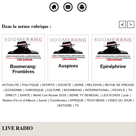
<
>
Dans la même rubrique :
Auspices
Epinéphrine
Boomerang:
Frontières
ACTUALITE
|
POLITIQUE
|
SPORTS
|
SOCIETE
|
SERIE
|
RELIGION
|
REVUE DE PRESSE
|
ECONOMIE
|
CHRONIQUE
|
CULTURE
|
BOOMRANG
|
INTERNATIONAL
|
PEOPLE
|
TV-
DIRECT
|
SANTE
|
World Cub Russie 2018
|
SERIE TV SENEGAL
|
LES ECHOS
|
pub
|
Radios d’Ici et d’Ailleurs
|
Santé
|
Contribution
|
AFRIQUE
|
TECH NEWS
|
VIDEO DU JOUR
|
HISTOIRE
|
TV
LIVE RADIO