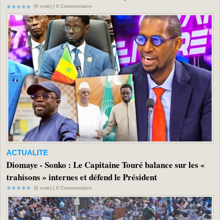
(0 vote) |
0
Commentaire
ACTUALITE
Diomaye - Sonko : Le Capitaine Touré balance sur les «
trahisons » internes et défend le Président
(0 vote) |
0
Commentaire