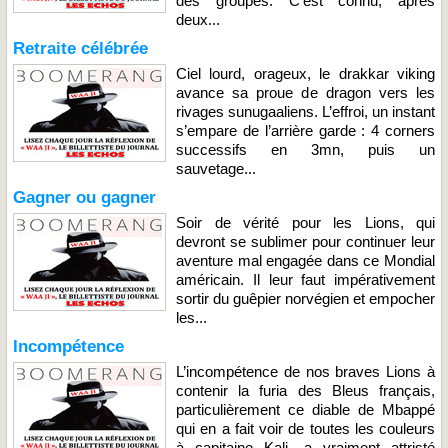
des groupes. C’est connu, après
deux...
Retraite célébrée
Ciel lourd, orageux, le drakkar viking
avance sa proue de dragon vers les
rivages sunugaaliens. L’effroi, un instant
s’empare de l’arrière garde : 4 corners
successifs en 3mn, puis un
sauvetage...
Gagner ou gagner
Soir de vérité pour les Lions, qui
devront se sublimer pour continuer leur
aventure mal engagée dans ce Mondial
américain. Il leur faut impérativement
sortir du guêpier norvégien et empocher
les...
Incompétence
L’incompétence de nos braves Lions à
contenir la furia des Bleus français,
particulièrement ce diable de Mbappé
qui en a fait voir de toutes les couleurs
à capitaine Kali, a vraiment attristé