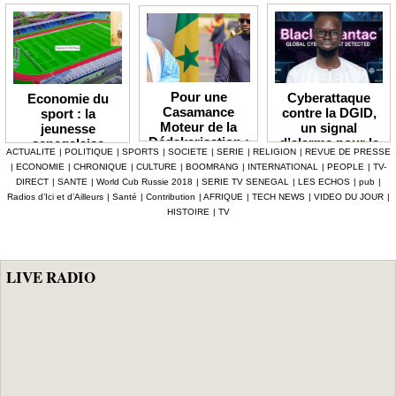
Pour une
Cyberattaque
Economie du
Casamance
contre la DGID,
sport : la
Moteur de la
un signal
jeunesse
Dédakarisation :
d’alarme pour la
senegalaise
ACTUALITE
|
POLITIQUE
|
SPORTS
|
SOCIETE
|
SERIE
|
RELIGION
|
REVUE DE PRESSE
De la
résilience
reclament des
|
ECONOMIE
|
CHRONIQUE
|
CULTURE
|
BOOMRANG
|
INTERNATIONAL
|
PEOPLE
|
TV-
Reconstruction
numérique du
infrastructures
DIRECT
|
SANTE
|
World Cub Russie 2018
|
SERIE TV SENEGAL
|
LES ECHOS
|
pub
|
à la
Sénégal (Diafara
sportives dans
Radios d’Ici et d’Ailleurs
|
Santé
|
Contribution
|
AFRIQUE
|
TECH NEWS
|
VIDEO DU JOUR
|
Souveraineté
FOFANA)
les 14 regions
HISTOIRE
|
TV
Territoriale
pour prendre sa
par sur un chiffre
d'affaire mondial
de plusieurs
LIVE RADIO
milliards de
dollars