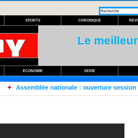
SPORTS
CHRONIQUE
REV
Le meilleur
ECONOMIE
SERIE
tionale : ouverture session extraordinaire lun