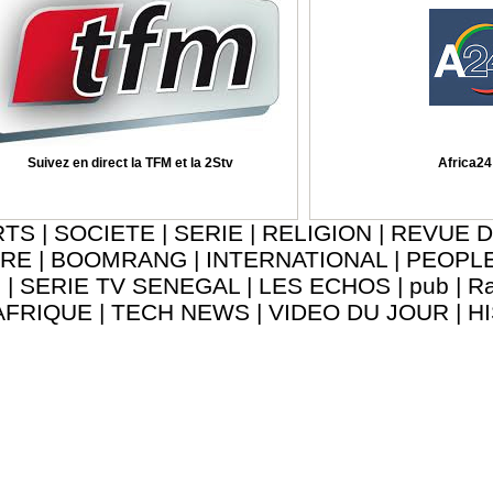
Suivez en direct la TFM et la 2Stv
Africa24 
RTS
|
SOCIETE
|
SERIE
|
RELIGION
|
REVUE D
URE
|
BOOMRANG
|
INTERNATIONAL
|
PEOPL
8
|
SERIE TV SENEGAL
|
LES ECHOS
|
pub
|
Ra
AFRIQUE
|
TECH NEWS
|
VIDEO DU JOUR
|
H