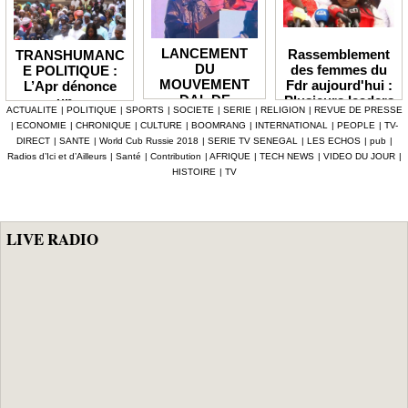
LANCEMENT
Rassemblement
TRANSHUMANC
DU
des femmes du
E POLITIQUE :
MOUVEMENT
Fdr aujourd'hui :
L’Apr dénonce
DAL DE
Plusieurs leaders
un «
ACTUALITE
|
POLITIQUE
|
SPORTS
|
SOCIETE
|
SERIE
|
RELIGION
|
REVUE DE PRESSE
BABACAR
de l'opposition
détournement de
|
ECONOMIE
|
CHRONIQUE
|
CULTURE
|
BOOMRANG
|
INTERNATIONAL
|
PEOPLE
|
TV-
MBENGUE :
annoncés
la volonté
DIRECT
|
SANTE
|
World Cub Russie 2018
|
SERIE TV SENEGAL
|
LES ECHOS
|
pub
|
Aldiouma Sow
populaire » et
Radios d’Ici et d’Ailleurs
|
Santé
|
Contribution
|
AFRIQUE
|
TECH NEWS
|
VIDEO DU JOUR
|
«drague» le
réclame une
HISTOIRE
|
TV
maire de Hann
réforme du statut
Bel Air
des élus
LIVE RADIO