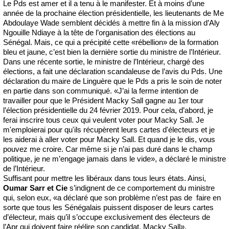
Le Pds est amer et il a tenu à le manifester. Et à moins d’une
année de la prochaine élection présidentielle, les lieutenants de Me
Abdoulaye Wade semblent décidés à mettre fin à la mission d’Aly
Ngouille Ndiaye à la tête de l’organisation des élections au
Sénégal. Mais, ce qui a précipité cette «rébellion» de la formation
bleu et jaune, c’est bien la dernière sortie du ministre de l’Intérieur.
Dans une récente sortie, le ministre de l’Intérieur, chargé des
élections, a fait une déclaration scandaleuse de l’avis du Pds. Une
déclaration du maire de Linguère que le Pds a pris le soin de noter
en partie dans son communiqué. «J’ai la ferme intention de
travailler pour que le Président Macky Sall gagne au 1er tour
l’élection présidentielle du 24 février 2019. Pour cela, d’abord, je
ferai inscrire tous ceux qui veulent voter pour Macky Sall. Je
m'emploierai pour qu'ils récupèrent leurs cartes d'électeurs et je
les aiderai à aller voter pour Macky Sall. Et quand je le dis, vous
pouvez me croire. Car même si je n’ai pas duré dans le champ
politique, je ne m’engage jamais dans le vide», a déclaré le ministre
de l’Intérieur.
Suffisant pour mettre les libéraux dans tous leurs états. Ainsi,
Oumar Sarr et Cie
s’indignent de ce comportement du ministre
qui, selon eux, «a déclaré que son problème n’est pas de faire en
sorte que tous les Sénégalais puissent disposer de leurs cartes
d’électeur, mais qu’il s’occupe exclusivement des électeurs de
l’Apr qui doivent faire réélire son candidat, Macky Sall».