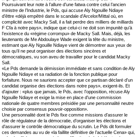
Poursuivant leur note à l’allure d’une fatwa contre celui l’ancien
ministre de l’Industrie, le Pds, qui accuse Aly Ngouille Ndiaye
d’êttre «déjà empêtré dans le scandale d’Arcelor/Mittal où, en
complicité avec Macky Sall, il a fait perdre des milliers de milliards
F Cfa à notre pays», indique que celui-ci ne doit son impunité qu’à
l’existence du «régime corrompu» de Macky Sall. Mais, déjà, les
lieutenants de Me Abdoulaye Wade exigent la tête du ministre,
estimant que Aly Ngouille Ndiaye vient de démontrer aux yeux de
tous qu’il ne peut organiser des élections sincères et
démocratiques, vu son aveu de travailler pour le candidat Macky
Sall.
«Le Pds demande la démission immédiate et sans condition de Aly
Ngouille Ndiaye et sa radiation de la fonction publique pour
forfaiture. Nous ne saurions accepter que ce partisan déclaré d’un
candidat organise des élections dans notre pays», exigent-ils. Et
d’ajouter : «plus que jamais, le Pds, avec l’opposition, récuse Aly
Ngouille Ndiaye et exige la mise en place d’une commission
nationale de quatre membres présidée par une personnalité neutre
choisie par consensus pouvoir-opposition».
Une personnalité dont le Pds fixe comme missions d’assurer le
rôle de régulateur de la démocratie, d’organiser les élections et
d’assurer le contrôle démocratique du scrutin. Le Pds dit formuler
ces demandes au vu de «la faillite définitive de l’actuelle Cena» qui,