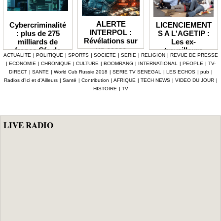
ALERTE
LICENCIEMENT
Cybercriminalité
INTERPOL :
S A L'AGETIP :
: plus de 275
Révélations sur
Les ex-
milliards de
un casse
travailleurs
francs Cfa de
ACTUALITE
|
POLITIQUE
|
SPORTS
|
SOCIETE
|
SERIE
|
RELIGION
|
REVUE DE PRESSE
numérique à 4,7
dénoncent une
pertes
|
ECONOMIE
|
CHRONIQUE
|
CULTURE
|
BOOMRANG
|
INTERNATIONAL
|
PEOPLE
|
TV-
milliards F Cfa
gestion
enregistrées en
DIRECT
|
SANTE
|
World Cub Russie 2018
|
SERIE TV SENEGAL
|
LES ECHOS
|
pub
|
ciblant le
«népotique» et
Afrique depuis
Radios d’Ici et d’Ailleurs
|
Santé
|
Contribution
|
AFRIQUE
|
TECH NEWS
|
VIDEO DU JOUR
|
secteur pétrolier
interpellent le
2024 (Interpol)
HISTOIRE
|
TV
au Sénégal
gouvernement
LIVE RADIO