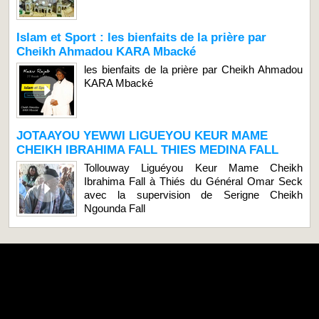
Islam et Sport : les bienfaits de la prière par
Cheikh Ahmadou KARA Mbacké
les bienfaits de la prière par Cheikh Ahmadou
KARA Mbacké
JOTAAYOU YEWWI LIGUEYOU KEUR MAME
CHEIKH IBRAHIMA FALL THIES MEDINA FALL
Tollouway Liguéyou Keur Mame Cheikh
Ibrahima Fall à Thiés du Général Omar Seck
avec la supervision de Serigne Cheikh
Ngounda Fall