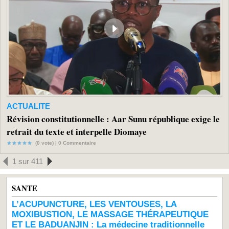
ACTUALITE
Révision constitutionnelle : Aar Sunu république exige le
retrait du texte et interpelle Diomaye
(0 vote) |
0
Commentaire
1 sur 411
SANTE
L’ACUPUNCTURE, LES VENTOUSES, LA
MOXIBUSTION, LE MASSAGE THÉRAPEUTIQUE
ET LE BADUANJIN : La médecine traditionnelle