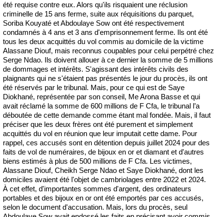
été requise contre eux. Alors qu'ils risquaient une réclusion
criminelle de 15 ans ferme, suite aux réquisitions du parquet,
Soriba Kouyaté et Abdoulaye Sow ont été respectivement
condamnés à 4 ans et 3 ans d'emprisonnement ferme. Ils ont été
tous les deux acquittés du vol commis au domicile de la victime
Alassane Diouf, mais reconnus coupables pour celui perpétré chez
Serge Ndao. Ils doivent allouer à ce dernier la somme de 5 millions
de dommages et intérêts. S'agissant des intérêts civils des
plaignants qui ne s'étaient pas présentés le jour du procès, ils ont
été réservés par le tribunal. Mais, pour ce qui est de Saye
Diokhané, représentée par son conseil, Me Arona Basse et qui
avait réclamé la somme de 600 millions de F Cfa, le tribunal l’a
déboutée de cette demande comme étant mal fondée. Mais, il faut
préciser que les deux frères ont été purement et simplement
acquittés du vol en réunion que leur imputait cette dame. Pour
rappel, ces accusés sont en détention depuis juillet 2024 pour des
faits de vol de numéraires, de bijoux en or et diamant et d'autres
biens estimés à plus de 500 millions de F Cfa. Les victimes,
Alassane Diouf, Cheikh Serge Ndao et Saye Diokhané, dont les
domiciles avaient été l'objet de cambriolages entre 2022 et 2024.
À cet effet, d'importantes sommes d'argent, des ordinateurs
portables et des bijoux en or ont été emportés par ces accusés,
selon le document d'accusation. Mais, lors du procès, seul
Abdoulaye Sow avait endossé les faits en précisant avoir commis