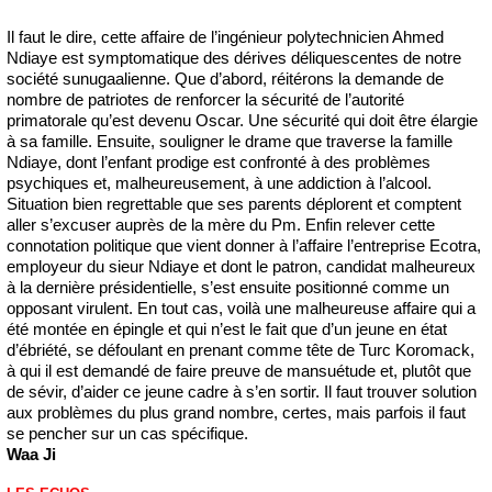
Il faut le dire, cette affaire de l’ingénieur polytechnicien Ahmed
Ndiaye est symptomatique des dérives déliquescentes de notre
société sunugaalienne. Que d’abord, réitérons la demande de
nombre de patriotes de renforcer la sécurité de l’autorité
primatorale qu’est devenu Oscar. Une sécurité qui doit être élargie
à sa famille. Ensuite, souligner le drame que traverse la famille
Ndiaye, dont l’enfant prodige est confronté à des problèmes
psychiques et, malheureusement, à une addiction à l’alcool.
Situation bien regrettable que ses parents déplorent et comptent
aller s’excuser auprès de la mère du Pm. Enfin relever cette
connotation politique que vient donner à l’affaire l’entreprise Ecotra,
employeur du sieur Ndiaye et dont le patron, candidat malheureux
à la dernière présidentielle, s’est ensuite positionné comme un
opposant virulent. En tout cas, voilà une malheureuse affaire qui a
été montée en épingle et qui n’est le fait que d’un jeune en état
d’ébriété, se défoulant en prenant comme tête de Turc Koromack,
à qui il est demandé de faire preuve de mansuétude et, plutôt que
de sévir, d’aider ce jeune cadre à s’en sortir. Il faut trouver solution
aux problèmes du plus grand nombre, certes, mais parfois il faut
se pencher sur un cas spécifique.
Waa
Ji