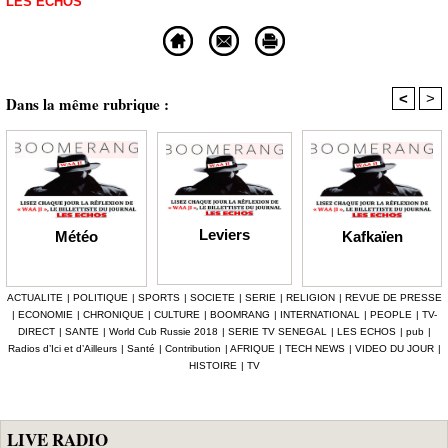
LES ECHOS
<
>
Dans la même rubrique :
Leviers
Kafkaïen
Météo
ACTUALITE
|
POLITIQUE
|
SPORTS
|
SOCIETE
|
SERIE
|
RELIGION
|
REVUE DE PRESSE
|
ECONOMIE
|
CHRONIQUE
|
CULTURE
|
BOOMRANG
|
INTERNATIONAL
|
PEOPLE
|
TV-
DIRECT
|
SANTE
|
World Cub Russie 2018
|
SERIE TV SENEGAL
|
LES ECHOS
|
pub
|
Radios d’Ici et d’Ailleurs
|
Santé
|
Contribution
|
AFRIQUE
|
TECH NEWS
|
VIDEO DU JOUR
|
HISTOIRE
|
TV
LIVE RADIO