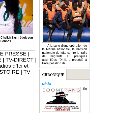
: Cheikh Sarr réduit son
 Lionnes
A la suite d'une opération de
la Marine nationale, la Division
E PRESSE
|
nationale de lutte contre le trafic
de migrants et pratiques
E
|
TV-DIRECT
|
assimilées (Dnlt), a procédé à
l'interpellation de...
dios d’Ici et
ISTOIRE
|
TV
CHRONIQUE
Météo
En