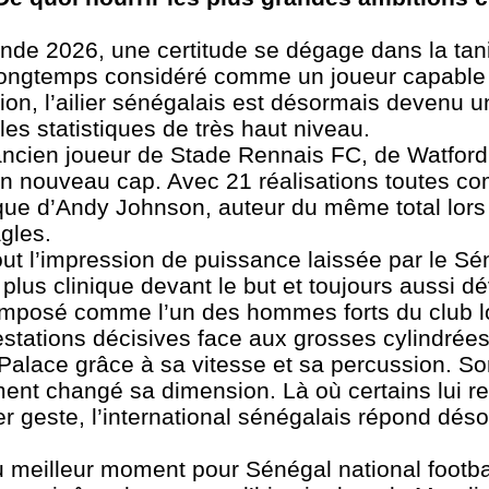
de 2026, une certitude se dégage dans la tani
. Longtemps considéré comme un joueur capable 
on, l’ailier sénégalais est désormais devenu un
les statistiques de très haut niveau.
’ancien joueur de Stade Rennais FC, de Watford
un nouveau cap. Avec 21 réalisations toutes co
ique d’Andy Johnson, auteur du même total lors
gles.
tout l’impression de puissance laissée par le Sé
plus clinique devant le but et toujours aussi d
t imposé comme l’un des hommes forts du club 
restations décisives face aux grosses cylindrée
 Palace grâce à sa vitesse et sa percussion. Son
ent changé sa dimension. Là où certains lui r
 geste, l’international sénégalais répond déso
 meilleur moment pour Sénégal national footb