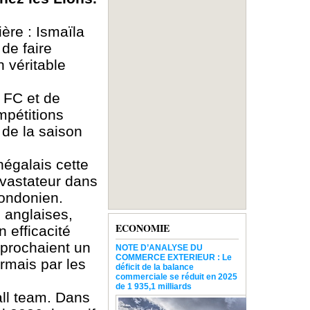
ère : Ismaïla
de faire
 véritable
 FC et de
mpétitions
 de la saison
négalais cette
évastateur dans
londonien.
s anglaises,
ECONOMIE
 efficacité
eprochaient un
NOTE D’ANALYSE DU
COMMERCE EXTERIEUR : Le
rmais par les
déficit de la balance
commerciale se réduit en 2025
de 1 935,1 milliards
all team. Dans