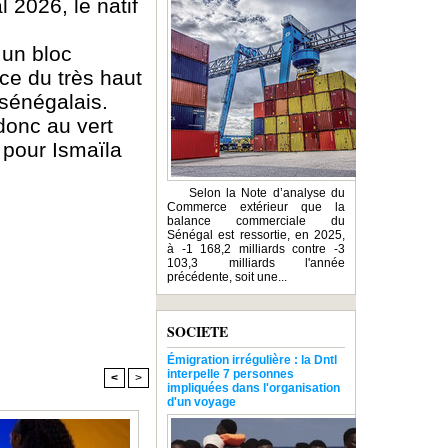
 2026, le natif
 un bloc
nce du très haut
sénégalais.
donc au vert
n pour Ismaïla
Selon la Note d’analyse du
Commerce extérieur que la
balance commerciale du
Sénégal est ressortie, en 2025,
à -1 168,2 milliards contre -3
103,3 milliards l'année
précédente, soit une...
SOCIETE
Émigration irrégulière : la Dntl
interpelle 7 personnes
<
>
impliquées dans l'organisation
d'un voyage