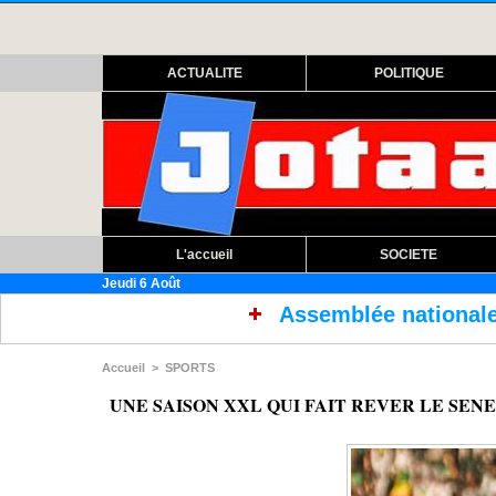
ACTUALITE
POLITIQUE
L'accueil
SOCIETE
Jeudi 6 Août
Assemblée nationale : ouverture sess
Accueil
>
SPORTS
UNE SAISON XXL QUI FAIT REVER LE SENEGAL Is