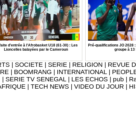
aite d'entrée à l'Afrobasket U18 (61-30) : Les
Pré-qualifications JO 2028 
Lioncelles balayées par le Cameroun
groupe à 13
RTS
|
SOCIETE
|
SERIE
|
RELIGION
|
REVUE D
URE
|
BOOMRANG
|
INTERNATIONAL
|
PEOPL
8
|
SERIE TV SENEGAL
|
LES ECHOS
|
pub
|
Ra
AFRIQUE
|
TECH NEWS
|
VIDEO DU JOUR
|
H