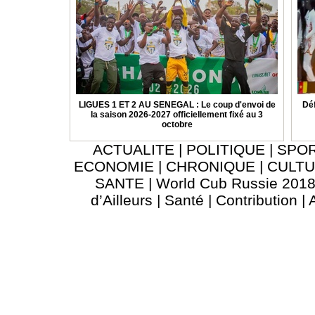
LIGUES 1 ET 2 AU SENEGAL : Le coup d'envoi de
Déf
la saison 2026-2027 officiellement fixé au 3
octobre
ACTUALITE
|
POLITIQUE
|
SPO
ECONOMIE
|
CHRONIQUE
|
CULT
SANTE
|
World Cub Russie 201
d’Ailleurs
|
Santé
|
Contribution
|