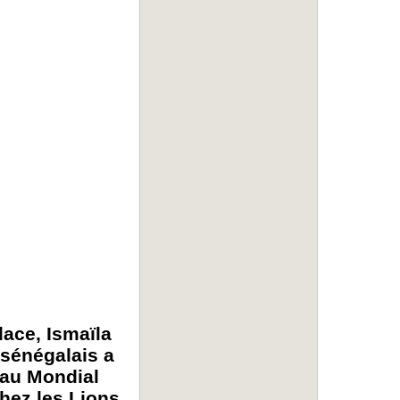
ace, Ismaïla
r sénégalais a
 au Mondial
hez les Lions.