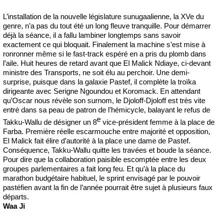
L’installation de la nouvelle législature sunugaalienne, la XVe du
genre, n’a pas du tout été un long fleuve tranquille. Pour démarrer
déjà la séance, il a fallu lambiner longtemps sans savoir
exactement ce qui bloquait. Finalement la machine s’est mise à
ronronner même si le fast-track espéré en a pris du plomb dans
l’aile. Huit heures de retard avant que El Malick Ndiaye, ci-devant
ministre des Transports, ne soit élu au perchoir. Une demi-
surprise, puisque dans la galaxie Pastef, il complète la troïka
dirigeante avec Serigne Ngoundou et Koromack. En attendant
qu’Oscar nous révèle son surnom, le Djoloff-Djoloff est très vite
entré dans sa peau de patron de l’hémicycle, balayant le refus de
e
Takku-Wallu de désigner un 8
vice-président femme à la place de
Farba. Première réelle escarmouche entre majorité et opposition,
El Malick fait élire d’autorité à la place une dame de Pastef.
Conséquence, Takku-Wallu quitte les travées et boude la séance.
Pour dire que la collaboration paisible escomptée entre les deux
groupes parlementaires a fait long feu. Et qu’à la place du
marathon budgétaire habituel, le sprint envisagé par le pouvoir
pastéfien avant la fin de l’année pourrait être sujet à plusieurs faux
départs.
Waa Ji