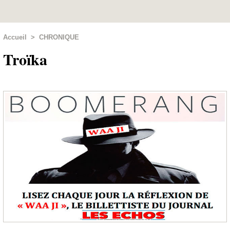
Accueil
>
CHRONIQUE
Troïka