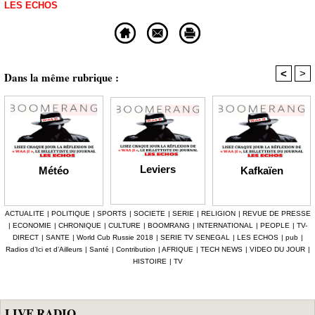
LES ECHOS
<
>
Dans la même rubrique :
Leviers
Kafkaïen
Météo
ACTUALITE
|
POLITIQUE
|
SPORTS
|
SOCIETE
|
SERIE
|
RELIGION
|
REVUE DE PRESSE
|
ECONOMIE
|
CHRONIQUE
|
CULTURE
|
BOOMRANG
|
INTERNATIONAL
|
PEOPLE
|
TV-
DIRECT
|
SANTE
|
World Cub Russie 2018
|
SERIE TV SENEGAL
|
LES ECHOS
|
pub
|
Radios d’Ici et d’Ailleurs
|
Santé
|
Contribution
|
AFRIQUE
|
TECH NEWS
|
VIDEO DU JOUR
|
HISTOIRE
|
TV
LIVE RADIO