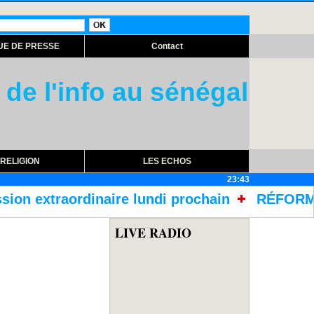
UE DE PRESSE
Contact
 de l'info au sénégal
RELIGION
LES ECHOS
23:43
e lundi prochain
RÉFORME DES TRAITEMENTS 
LIVE RADIO