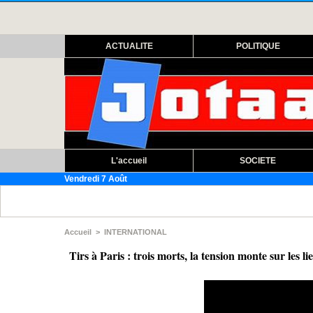
ACTUALITE
POLITIQUE
L'accueil
SOCIETE
Vendredi 7 Août
Assembl
Accueil
>
INTERNATIONAL
Tirs à Paris : trois morts, la tension monte sur les li