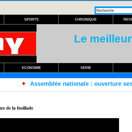
SPORTS
CHRONIQUE
REV
Le meilleur
ECONOMIE
SERIE
ée nationale : ouverture session extraordinair
eux de la fusillade