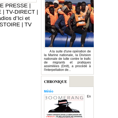
E PRESSE
|
E
|
TV-DIRECT
|
dios d’Ici et
ISTOIRE
|
TV
A la suite d'une opération de
la Marine nationale, la Division
nationale de lutte contre le trafic
de migrants et pratiques
assimilées (Dnlt), a procédé à
l'interpellation de...
CHRONIQUE
Météo
En