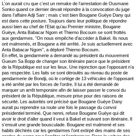
L'on aurait cru que c'est un remake de l'arrestation de Ousmane
Sonko quand ce dernier devait répondre à la convocation du juge
dans l'affaire Adji Sarr ; mais c'est bien Bougane Guèye Dany qui
est dans cette posture. Toujours dans leur politique de répondre
aussi bien au chef de l'Etat qu'au Premier ministre, Bougane
Guèye, Anta Babacar Ngom et Thierno Bocoum se sont frottés
aux gendarmes. "On nous empêche d’accéder à Bakel. Ils nous
ont malmenés, et Bougane a été arrêté. Je suis actuellement avec
Anta Babacar Ngom", a déploré Thierno Bocoum.
En effet, la gendarmerie a demandé au président du mouvement
Gueum Sa Bopp de changer son itinéraire parce que le président
de la République est sur les lieux. Une injonction que l'opposant n'a
pas respectée. Les faits se sont déroulés au niveau du poste de
gendarmerie de Bondji, où le cortège de 13 véhicules de l’opposant
a été arrêté par les forces de l’ordre. Il lui a été demandé de
marquer un arrêt temporaire afin de laisser passer le convoi du
président de la République, mesure prise pour des raisons de
sécurité. Les autorités ont précisé que Bougane Guèye Dany
aurait pu reprendre sa route une fois le passage du convoi
présidentiel terminé. Que nenni, refuse Bougane Guèye qui dit
avoir le droit d'aller quand il veut à Bakel et suivant son itinéraire. Il
s'ensuit une grande bousculade. Bougane est malmené et ses
habits déchirés car les gendarmes l'ont extirpé des mains de ses