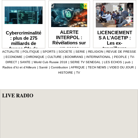
ALERTE
LICENCIEMENT
Cybercriminalité
INTERPOL :
S A L'AGETIP :
: plus de 275
Révélations sur
Les ex-
milliards de
un casse
travailleurs
francs Cfa de
ACTUALITE
|
POLITIQUE
|
SPORTS
|
SOCIETE
|
SERIE
|
RELIGION
|
REVUE DE PRESSE
numérique à 4,7
dénoncent une
pertes
|
ECONOMIE
|
CHRONIQUE
|
CULTURE
|
BOOMRANG
|
INTERNATIONAL
|
PEOPLE
|
TV-
milliards F Cfa
gestion
enregistrées en
DIRECT
|
SANTE
|
World Cub Russie 2018
|
SERIE TV SENEGAL
|
LES ECHOS
|
pub
|
ciblant le
«népotique» et
Afrique depuis
Radios d’Ici et d’Ailleurs
|
Santé
|
Contribution
|
AFRIQUE
|
TECH NEWS
|
VIDEO DU JOUR
|
secteur pétrolier
interpellent le
2024 (Interpol)
HISTOIRE
|
TV
au Sénégal
gouvernement
LIVE RADIO