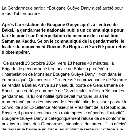
La Gendarmerie parle : «Bougane Guèye Dany a été arrêté pour
refus d’obtempérer»
Après l’arrestation de Bougane Gueye après à l’entrée de
Bakel, la gendarmerie nationale publie un communiqué pour
faire le point sur l’interpellation du membre de la coalition
Samm sa Kaddu. Selon le communiqué de la gendarmerie, le
leader du mouvement Gueum Sa Bopp a été arrêté pour refus
d’obtempérer.
"Ce samedi 19 octobre 2024, vers 13 heures 40 minutes, la
Brigade de gendarmerie territoriale de Bakel a procédé à
l’interpellation de Monsieur Bougane Guèye Dany" lit-on dans le
communiqué. Qui poursuit : "l’intéressé en provenance de Semme,
se rendait à Bakel. Arrivé au niveau du poste de Gendarmerie de
Bondji, son cortège composé de 13 véhicules a été arrêté par les
gendarmes. Ils lui ont notifié qu’il devait marquer un arrêt
momentané, pour des raisons de sécurité, afin de laisser passer le
convoi de son Excellence Monsieur le Président de la République.
Ensuite, il pourrait continuer sa route après le départ de l’autorité".
Bougane Gueye Dany a catégoriquement refusé de se conformer
aux instructions des Gendarmes, signale le document. "Il a décidé
de passer le barrage en force, en invitant le reste du cortège à le