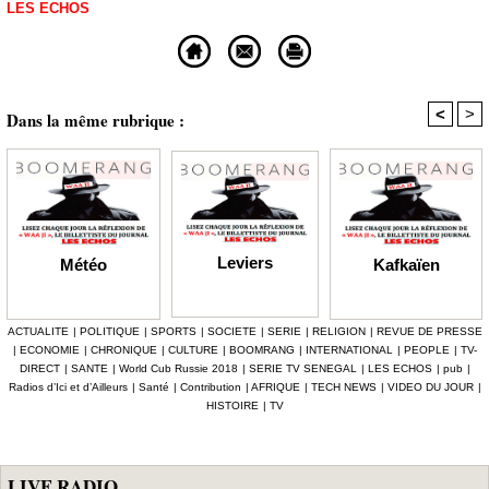
LES ECHOS
<
>
Dans la même rubrique :
Leviers
Kafkaïen
Météo
ACTUALITE
|
POLITIQUE
|
SPORTS
|
SOCIETE
|
SERIE
|
RELIGION
|
REVUE DE PRESSE
|
ECONOMIE
|
CHRONIQUE
|
CULTURE
|
BOOMRANG
|
INTERNATIONAL
|
PEOPLE
|
TV-
DIRECT
|
SANTE
|
World Cub Russie 2018
|
SERIE TV SENEGAL
|
LES ECHOS
|
pub
|
Radios d’Ici et d’Ailleurs
|
Santé
|
Contribution
|
AFRIQUE
|
TECH NEWS
|
VIDEO DU JOUR
|
HISTOIRE
|
TV
LIVE RADIO