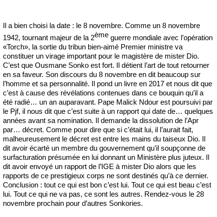
Il a bien choisi la date : le 8 novembre. Comme un 8 novembre
ème
1942, tournant majeur de la 2
guerre mondiale avec l’opération
«Torch», la sortie du tribun bien-aimé Premier ministre va
constituer un virage important pour le magistère de mister Dio.
C’est que Ousmane Sonko est fort. Il détient l’art de tout retourner
en sa faveur. Son discours du 8 novembre en dit beaucoup sur
l’homme et sa personnalité. Il pond un livre en 2017 et nous dit que
c’est à cause des révélations contenues dans ce bouquin qu’il a
été radié… un an auparavant. Pape Malick Ndour est poursuivi par
le Pjf, il nous dit que c’est suite à un rapport qui date de… quelques
années avant sa nomination. Il demande la dissolution de l’Apr
par… décret. Comme pour dire que si c’était lui, il l’aurait fait,
malheureusement le décret est entre les mains du taiseux Dio. Il
dit avoir écarté un membre du gouvernement qu’il soupçonne de
surfacturation présumée en lui donnant un Ministère plus juteux. Il
dit avoir envoyé un rapport de l’IGE à mister Dio alors que les
rapports de ce prestigieux corps ne sont destinés qu’à ce dernier.
Conclusion : tout ce qui est bon c’est lui. Tout ce qui est beau c’est
lui. Tout ce qui ne va pas, ce sont les autres. Rendez-vous le 28
novembre prochain pour d’autres Sonkories.