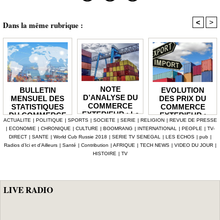
<
>
Dans la même rubrique :
NOTE
EVOLUTION
BULLETIN
D’ANALYSE DU
DES PRIX DU
MENSUEL DES
COMMERCE
COMMERCE
STATISTIQUES
EXTERIEUR : Le
EXTERIEUR :
DU COMMERCE
ACTUALITE
|
POLITIQUE
|
SPORTS
|
SOCIETE
|
SERIE
|
RELIGION
|
REVUE DE PRESSE
déficit de la
Les prix des
EXTERIEUR : Le
|
ECONOMIE
|
CHRONIQUE
|
CULTURE
|
BOOMRANG
|
INTERNATIONAL
|
PEOPLE
|
TV-
balance
produits
solde de la
DIRECT
|
SANTE
|
World Cub Russie 2018
|
SERIE TV SENEGAL
|
LES ECHOS
|
pub
|
commerciale se
importés en
balance
Radios d’Ici et d’Ailleurs
|
Santé
|
Contribution
|
AFRIQUE
|
TECH NEWS
|
VIDEO DU JOUR
|
réduit en 2025
hausse de 3,1%
commerciale se
HISTOIRE
|
TV
de 1 935,1
creuse à -128,9
milliards
milliards au mois
de juin 2026
LIVE RADIO