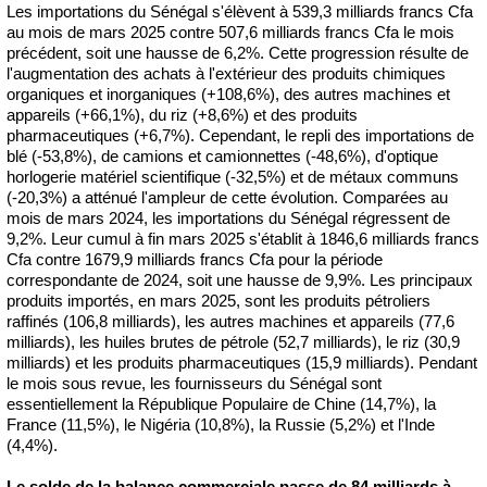
Les importations du Sénégal s'élèvent à 539,3 milliards francs Cfa
au mois de mars 2025 contre 507,6 milliards francs Cfa le mois
précédent, soit une hausse de 6,2%. Cette progression résulte de
l'augmentation des achats à l'extérieur des produits chimiques
organiques et inorganiques (+108,6%), des autres machines et
appareils (+66,1%), du riz (+8,6%) et des produits
pharmaceutiques (+6,7%). Cependant, le repli des importations de
blé (-53,8%), de camions et camionnettes (-48,6%), d'optique
horlogerie matériel scientifique (-32,5%) et de métaux communs
(-20,3%) a atténué l'ampleur de cette évolution. Comparées au
mois de mars 2024, les importations du Sénégal régressent de
9,2%. Leur cumul à fin mars 2025 s'établit à 1846,6 milliards francs
Cfa contre 1679,9 milliards francs Cfa pour la période
correspondante de 2024, soit une hausse de 9,9%. Les principaux
produits importés, en mars 2025, sont les produits pétroliers
raffinés (106,8 milliards), les autres machines et appareils (77,6
milliards), les huiles brutes de pétrole (52,7 milliards), le riz (30,9
milliards) et les produits pharmaceutiques (15,9 milliards). Pendant
le mois sous revue, les fournisseurs du Sénégal sont
essentiellement la République Populaire de Chine (14,7%), la
France (11,5%), le Nigéria (10,8%), la Russie (5,2%) et l'Inde
(4,4%).
Le solde de la balance commerciale passe de 84 milliards à