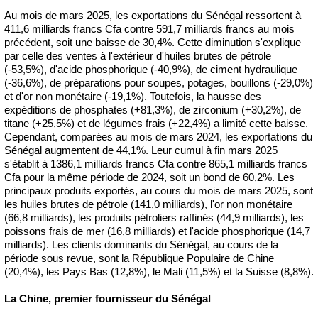
Au mois de mars 2025, les exportations du Sénégal ressortent à
411,6 milliards francs Cfa contre 591,7 milliards francs au mois
précédent, soit une baisse de 30,4%. Cette diminution s'explique
par celle des ventes à l'extérieur d'huiles brutes de pétrole
(-53,5%), d'acide phosphorique (-40,9%), de ciment hydraulique
(-36,6%), de préparations pour soupes, potages, bouillons (-29,0%)
et d'or non monétaire (-19,1%). Toutefois, la hausse des
expéditions de phosphates (+81,3%), de zirconium (+30,2%), de
titane (+25,5%) et de légumes frais (+22,4%) a limité cette baisse.
Cependant, comparées au mois de mars 2024, les exportations du
Sénégal augmentent de 44,1%. Leur cumul à fin mars 2025
s'établit à 1386,1 milliards francs Cfa contre 865,1 milliards francs
Cfa pour la même période de 2024, soit un bond de 60,2%. Les
principaux produits exportés, au cours du mois de mars 2025, sont
les huiles brutes de pétrole (141,0 milliards), l'or non monétaire
(66,8 milliards), les produits pétroliers raffinés (44,9 milliards), les
poissons frais de mer (16,8 milliards) et l'acide phosphorique (14,7
milliards). Les clients dominants du Sénégal, au cours de la
période sous revue, sont la République Populaire de Chine
(20,4%), les Pays Bas (12,8%), le Mali (11,5%) et la Suisse (8,8%).
La Chine, premier fournisseur du Sénégal