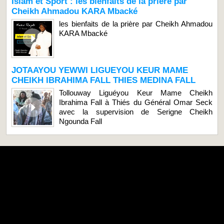
Islam et Sport : les bienfaits de la prière par
Cheikh Ahmadou KARA Mbacké
les bienfaits de la prière par Cheikh Ahmadou
KARA Mbacké
JOTAAYOU YEWWI LIGUEYOU KEUR MAME
CHEIKH IBRAHIMA FALL THIES MEDINA FALL
Tollouway Liguéyou Keur Mame Cheikh
Ibrahima Fall à Thiés du Général Omar Seck
avec la supervision de Serigne Cheikh
Ngounda Fall