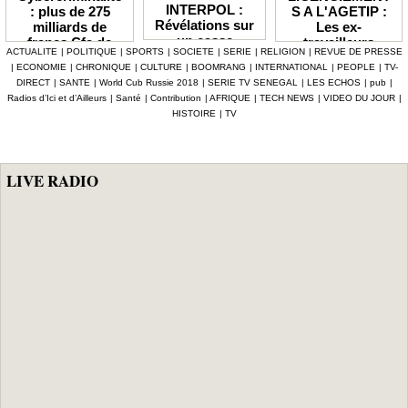
INTERPOL :
S A L'AGETIP :
: plus de 275
Révélations sur
Les ex-
milliards de
un casse
travailleurs
francs Cfa de
ACTUALITE
|
POLITIQUE
|
SPORTS
|
SOCIETE
|
SERIE
|
RELIGION
|
REVUE DE PRESSE
numérique à 4,7
dénoncent une
pertes
|
ECONOMIE
|
CHRONIQUE
|
CULTURE
|
BOOMRANG
|
INTERNATIONAL
|
PEOPLE
|
TV-
milliards F Cfa
gestion
enregistrées en
DIRECT
|
SANTE
|
World Cub Russie 2018
|
SERIE TV SENEGAL
|
LES ECHOS
|
pub
|
ciblant le
«népotique» et
Afrique depuis
Radios d’Ici et d’Ailleurs
|
Santé
|
Contribution
|
AFRIQUE
|
TECH NEWS
|
VIDEO DU JOUR
|
secteur pétrolier
interpellent le
2024 (Interpol)
HISTOIRE
|
TV
au Sénégal
gouvernement
LIVE RADIO