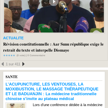
ACTUALITE
Révision constitutionnelle : Aar Sunu république exige le
retrait du texte et interpelle Diomaye
(0 vote) |
0
Commentaire
1 sur 411
SANTE
L’ACUPUNCTURE, LES VENTOUSES, LA
MOXIBUSTION, LE MASSAGE THÉRAPEUTIQUE
ET LE BADUANJIN : La médecine traditionnelle
chinoise s’invite au plateau médical
Lors d’une conférence dédiée à la médecine