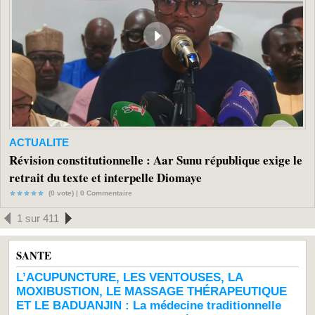
ACTUALITE
Révision constitutionnelle : Aar Sunu république exige le
retrait du texte et interpelle Diomaye
(0 vote) |
0
Commentaire
1 sur 411
SANTE
L’ACUPUNCTURE, LES VENTOUSES, LA
MOXIBUSTION, LE MASSAGE THÉRAPEUTIQUE
ET LE BADUANJIN : La médecine traditionnelle