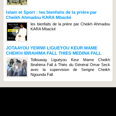
Islam et Sport : les bienfaits de la prière par
Cheikh Ahmadou KARA Mbacké
les bienfaits de la prière par Cheikh Ahmadou
KARA Mbacké
JOTAAYOU YEWWI LIGUEYOU KEUR MAME
CHEIKH IBRAHIMA FALL THIES MEDINA FALL
Tollouway Liguéyou Keur Mame Cheikh
Ibrahima Fall à Thiés du Général Omar Seck
avec la supervision de Serigne Cheikh
Ngounda Fall