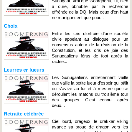
Sunugaal. Vrai que Goorgoorlu, lui, n’en
a cure, obnubilé par la recherche
effrénée de la DQ. Mais ceux d’en haut
ne manigancent que pour...
Choix
Entre les cris d’orfraie d’une société
civile appelant au dialogue pour un
consensus autour de la révision de la
Constitution, et les cris de joie des
Sunugaaliens férus de foot après la
raclée...
Leurres er lueurs
Les Sunugaaliens entretiennent vaille
que vaille la petite lueur d’espoir qui pâlit
ou s’avive au fur et à mesure que se
déroulent les matchs du troisième tour
des groupes. C’est connu, après
deux...
Retraite célébrée
Ciel lourd, orageux, le drakkar viking
avance sa proue de dragon vers les