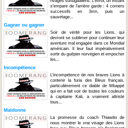
rivages sunugaaliens. L’effroi, un instant
s’empare de l’arrière garde : 4 corners
successifs en 3mn, puis un
sauvetage...
Gagner ou gagner
Soir de vérité pour les Lions, qui
devront se sublimer pour continuer leur
aventure mal engagée dans ce Mondial
américain. Il leur faut impérativement
sortir du guêpier norvégien et empocher
les...
Incompétence
L’incompétence de nos braves Lions à
contenir la furia des Bleus français,
particulièrement ce diable de Mbappé
qui en a fait voir de toutes les couleurs
à capitaine Kali, a vraiment attristé
tous...
Maldonne
La promesse du coach Thiawito de
nous montrer le vrai visage des Lions