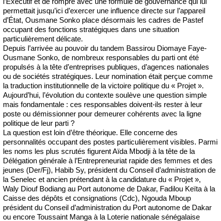
l’Exécutif et de rompre avec une formule de gouvernance qui lui
permettait jusqu’ici d’exercer une influence directe sur l’appareil
d’État, Ousmane Sonko place désormais les cadres de Pastef
occupant des fonctions stratégiques dans une situation
particulièrement délicate.
Depuis l’arrivée au pouvoir du tandem Bassirou Diomaye Faye-
Ousmane Sonko, de nombreux responsables du parti ont été
propulsés à la tête d’entreprises publiques, d’agences nationales
ou de sociétés stratégiques. Leur nomination était perçue comme
la traduction institutionnelle de la victoire politique du « Projet ».
Aujourd’hui, l’évolution du contexte soulève une question simple
mais fondamentale : ces responsables doivent-ils rester à leur
poste ou démissionner pour demeurer cohérents avec la ligne
politique de leur parti ?
La question est loin d’être théorique. Elle concerne des
personnalités occupant des postes particulièrement visibles. Parmi
les noms les plus scrutés figurent Aïda Mbodji à la tête de la
Délégation générale à l’Entrepreneuriat rapide des femmes et des
jeunes (Der/Fj), Habib Sy, président du Conseil d’administration de
la Senelec et ancien prétendant à la candidature du « Projet »,
Waly Diouf Bodiang au Port autonome de Dakar, Fadilou Keïta à la
Caisse des dépôts et consignations (Cdc), Ngouda Mboup
président du Conseil d’administration du Port autonome de Dakar
ou encore Toussaint Manga à la Loterie nationale sénégalaise