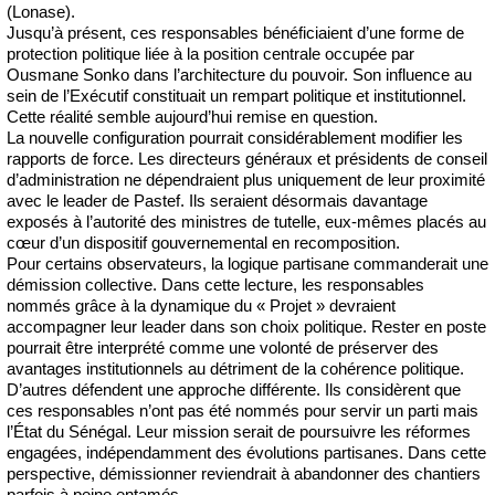
(Lonase).
Jusqu’à présent, ces responsables bénéficiaient d’une forme de
protection politique liée à la position centrale occupée par
Ousmane Sonko dans l’architecture du pouvoir. Son influence au
sein de l’Exécutif constituait un rempart politique et institutionnel.
Cette réalité semble aujourd’hui remise en question.
La nouvelle configuration pourrait considérablement modifier les
rapports de force. Les directeurs généraux et présidents de conseil
d’administration ne dépendraient plus uniquement de leur proximité
avec le leader de Pastef. Ils seraient désormais davantage
exposés à l’autorité des ministres de tutelle, eux-mêmes placés au
cœur d’un dispositif gouvernemental en recomposition.
Pour certains observateurs, la logique partisane commanderait une
démission collective. Dans cette lecture, les responsables
nommés grâce à la dynamique du « Projet » devraient
accompagner leur leader dans son choix politique. Rester en poste
pourrait être interprété comme une volonté de préserver des
avantages institutionnels au détriment de la cohérence politique.
D’autres défendent une approche différente. Ils considèrent que
ces responsables n’ont pas été nommés pour servir un parti mais
l’État du Sénégal. Leur mission serait de poursuivre les réformes
engagées, indépendamment des évolutions partisanes. Dans cette
perspective, démissionner reviendrait à abandonner des chantiers
parfois à peine entamés.