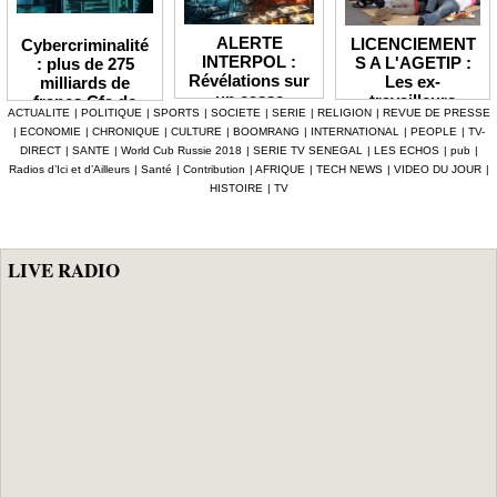
ALERTE
LICENCIEMENT
Cybercriminalité
INTERPOL :
S A L'AGETIP :
: plus de 275
Révélations sur
Les ex-
milliards de
un casse
travailleurs
francs Cfa de
ACTUALITE
|
POLITIQUE
|
SPORTS
|
SOCIETE
|
SERIE
|
RELIGION
|
REVUE DE PRESSE
numérique à 4,7
dénoncent une
pertes
|
ECONOMIE
|
CHRONIQUE
|
CULTURE
|
BOOMRANG
|
INTERNATIONAL
|
PEOPLE
|
TV-
milliards F Cfa
gestion
enregistrées en
DIRECT
|
SANTE
|
World Cub Russie 2018
|
SERIE TV SENEGAL
|
LES ECHOS
|
pub
|
ciblant le
«népotique» et
Afrique depuis
Radios d’Ici et d’Ailleurs
|
Santé
|
Contribution
|
AFRIQUE
|
TECH NEWS
|
VIDEO DU JOUR
|
secteur pétrolier
interpellent le
2024 (Interpol)
HISTOIRE
|
TV
au Sénégal
gouvernement
LIVE RADIO