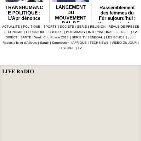
LANCEMENT
Rassemblement
TRANSHUMANC
DU
des femmes du
E POLITIQUE :
MOUVEMENT
Fdr aujourd'hui :
L’Apr dénonce
DAL DE
Plusieurs leaders
un «
ACTUALITE
|
POLITIQUE
|
SPORTS
|
SOCIETE
|
SERIE
|
RELIGION
|
REVUE DE PRESSE
BABACAR
de l'opposition
détournement de
|
ECONOMIE
|
CHRONIQUE
|
CULTURE
|
BOOMRANG
|
INTERNATIONAL
|
PEOPLE
|
TV-
MBENGUE :
annoncés
la volonté
DIRECT
|
SANTE
|
World Cub Russie 2018
|
SERIE TV SENEGAL
|
LES ECHOS
|
pub
|
Aldiouma Sow
populaire » et
Radios d’Ici et d’Ailleurs
|
Santé
|
Contribution
|
AFRIQUE
|
TECH NEWS
|
VIDEO DU JOUR
|
«drague» le
réclame une
HISTOIRE
|
TV
maire de Hann
réforme du statut
Bel Air
des élus
LIVE RADIO