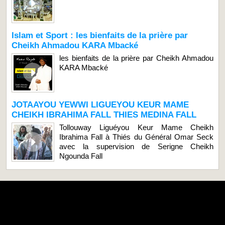
Islam et Sport : les bienfaits de la prière par
Cheikh Ahmadou KARA Mbacké
les bienfaits de la prière par Cheikh Ahmadou
KARA Mbacké
JOTAAYOU YEWWI LIGUEYOU KEUR MAME
CHEIKH IBRAHIMA FALL THIES MEDINA FALL
Tollouway Liguéyou Keur Mame Cheikh
Ibrahima Fall à Thiés du Général Omar Seck
avec la supervision de Serigne Cheikh
Ngounda Fall