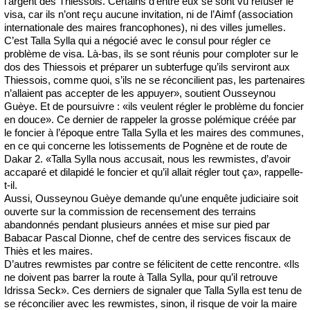
l’argent des Thiessois. Certains d’entre eux se sont vu refuser le
visa, car ils n’ont reçu aucune invitation, ni de l’Aimf (association
internationale des maires francophones), ni des villes jumelles.
C’est Talla Sylla qui a négocié avec le consul pour régler ce
problème de visa. Là-bas, ils se sont réunis pour comploter sur le
dos des Thiessois et préparer un subterfuge qu’ils serviront aux
Thiessois, comme quoi, s’ils ne se réconcilient pas, les partenaires
n’allaient pas accepter de les appuyer», soutient Ousseynou
Guèye. Et de poursuivre : «ils veulent régler le problème du foncier
en douce». Ce dernier de rappeler la grosse polémique créée par
le foncier à l’époque entre Talla Sylla et les maires des communes,
en ce qui concerne les lotissements de Pognène et de route de
Dakar 2. «Talla Sylla nous accusait, nous les rewmistes, d’avoir
accaparé et dilapidé le foncier et qu’il allait régler tout ça», rappelle-
t-il.
Aussi, Ousseynou Guèye demande qu’une enquête judiciaire soit
ouverte sur la commission de recensement des terrains
abandonnés pendant plusieurs années et mise sur pied par
Babacar Pascal Dionne, chef de centre des services fiscaux de
Thiès et les maires.
D’autres rewmistes par contre se félicitent de cette rencontre. «Ils
ne doivent pas barrer la route à Talla Sylla, pour qu’il retrouve
Idrissa Seck». Ces derniers de signaler que Talla Sylla est tenu de
se réconcilier avec les rewmistes, sinon, il risque de voir la maire