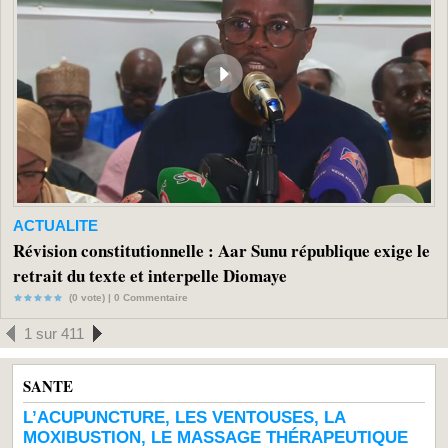
ACTUALITE
Révision constitutionnelle : Aar Sunu république exige le
retrait du texte et interpelle Diomaye
(0 vote) |
0
Commentaire
1 sur 411
SANTE
L’ACUPUNCTURE, LES VENTOUSES, LA
MOXIBUSTION, LE MASSAGE THÉRAPEUTIQUE