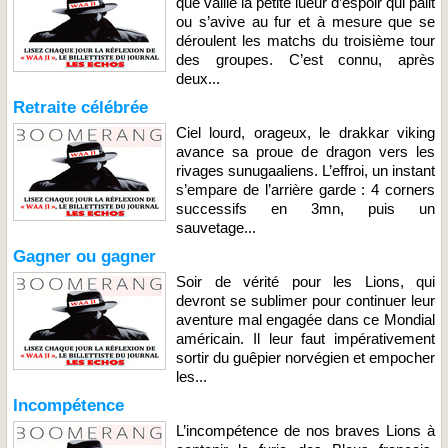
que vaille la petite lueur d’espoir qui pâlit
ou s’avive au fur et à mesure que se
déroulent les matchs du troisième tour
des groupes. C’est connu, après
deux...
Retraite célébrée
Ciel lourd, orageux, le drakkar viking
avance sa proue de dragon vers les
rivages sunugaaliens. L’effroi, un instant
s’empare de l’arrière garde : 4 corners
successifs en 3mn, puis un
sauvetage...
Gagner ou gagner
Soir de vérité pour les Lions, qui
devront se sublimer pour continuer leur
aventure mal engagée dans ce Mondial
américain. Il leur faut impérativement
sortir du guêpier norvégien et empocher
les...
Incompétence
L’incompétence de nos braves Lions à