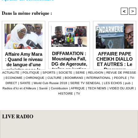
<
>
Dans la même rubrique :
DIFFAMATION :
AFFAIRE PAPE
Affaire Amy Mara
Moustapha Fall,
CHEIKH DIALLO
: Quand le niveau
DG de Ageroute,
ET AUTRES : Le
de langue d'une
traîne en justice
Procureur
ministre pose la
ACTUALITE
|
POLITIQUE
|
SPORTS
|
SOCIETE
|
SERIE
|
RELIGION
|
REVUE DE PRESSE
l’ex DRH Cheikh
interjette appel et
question de la
|
ECONOMIE
|
CHRONIQUE
|
CULTURE
|
BOOMRANG
|
INTERNATIONAL
|
PEOPLE
|
TV-
Amet Tidiane
maintient en
compétence et de
DIRECT
|
SANTE
|
World Cub Russie 2018
|
SERIE TV SENEGAL
|
LES ECHOS
|
pub
|
Thiam
prison ceux qui
la crédibilité de
Radios d’Ici et d’Ailleurs
|
Santé
|
Contribution
|
AFRIQUE
|
TECH NEWS
|
VIDEO DU JOUR
|
ont été placés
l'État
HISTOIRE
|
TV
sous mandat de
dépôt
LIVE RADIO