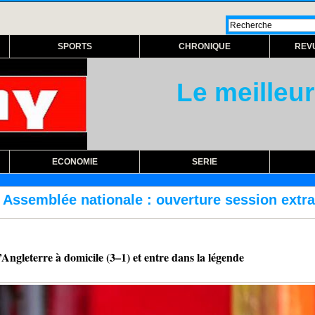
SPORTS
CHRONIQUE
REV
Le meilleur
ECONOMIE
SERIE
ouverture session extraordinaire lundi prochai
eterre à domicile (3–1) et entre dans la légende