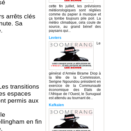
sé
cette fin juillet, les prévisions
météorologiques sont réglées
comme du papier à musique et
s arrêts clés
ça tombe toujours pile poil. La
nute. Sa
météo climatique, cela coule de
source, au grand bénef des
.
paysans qui...
Leviers
Le
général d’Armée Birame Diop à
la tête de la Commission,
Serigne Ngoundou président en
es transitions
exercice de la Communauté
économique des Etats de
 les espaces
l’Afrique de l’Ouest, le Sunugaal
est attendu au tournant de...
ont permis aux
Kafkaïen
le
llingham en fin
.