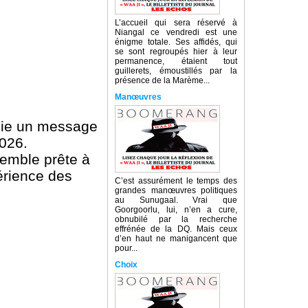
L’accueil qui sera réservé à
Niangal ce vendredi est une
énigme totale. Ses affidés, qui
se sont regroupés hier à leur
permanence, étaient tout
guillerets, émoustillés par la
présence de la Marème...
Manœuvres
voie un message
2026.
semble prête à
érience des
C’est assurément le temps des
grandes manœuvres politiques
au Sunugaal. Vrai que
Goorgoorlu, lui, n’en a cure,
obnubilé par la recherche
effrénée de la DQ. Mais ceux
d’en haut ne manigancent que
pour...
Choix