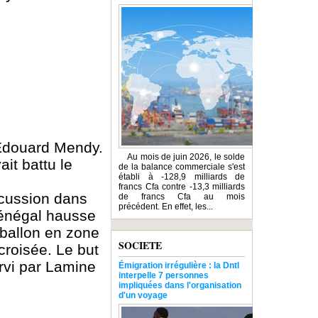
 Édouard Mendy.
Au mois de juin 2026, le solde
it battu le
de la balance commerciale s'est
établi à -128,9 milliards de
francs Cfa contre -13,3 milliards
rcussion dans
de francs Cfa au mois
précédent. En effet, les...
 Sénégal hausse
 ballon en zone
SOCIETE
croisée. Le but
rvi par Lamine
Émigration irrégulière : la Dntl
interpelle 7 personnes
impliquées dans l'organisation
d'un voyage