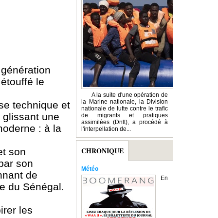
 génération
étouffé le
A la suite d'une opération de
la Marine nationale, la Division
ise technique et
nationale de lutte contre le trafic
n glissant une
de migrants et pratiques
assimilées (Dnlt), a procédé à
moderne : à la
l'interpellation de...
CHRONIQUE
et son
 par son
Météo
nnant de
En
pre du Sénégal.
irer les