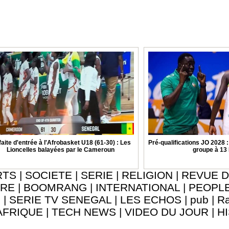
aite d'entrée à l'Afrobasket U18 (61-30) : Les
Pré-qualifications JO 2028 
Lioncelles balayées par le Cameroun
groupe à 13
RTS
|
SOCIETE
|
SERIE
|
RELIGION
|
REVUE D
URE
|
BOOMRANG
|
INTERNATIONAL
|
PEOPL
8
|
SERIE TV SENEGAL
|
LES ECHOS
|
pub
|
Ra
AFRIQUE
|
TECH NEWS
|
VIDEO DU JOUR
|
H