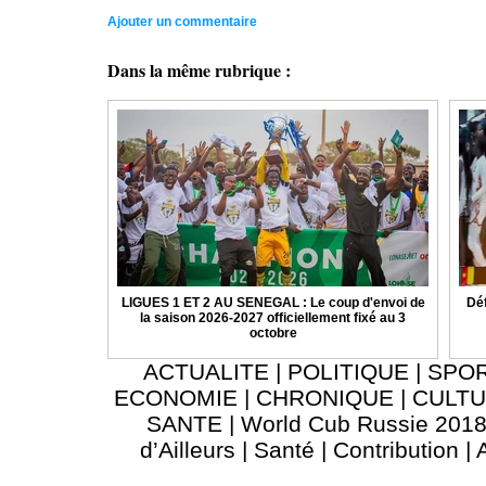
Ajouter un commentaire
Dans la même rubrique :
LIGUES 1 ET 2 AU SENEGAL : Le coup d'envoi de
Déf
la saison 2026-2027 officiellement fixé au 3
octobre
ACTUALITE
|
POLITIQUE
|
SPO
ECONOMIE
|
CHRONIQUE
|
CULT
SANTE
|
World Cub Russie 201
d’Ailleurs
|
Santé
|
Contribution
|