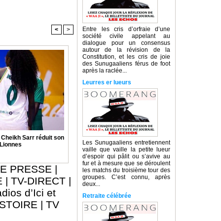
Entre les cris d’orfraie d’une
<
>
société civile appelant au
dialogue pour un consensus
autour de la révision de la
Constitution, et les cris de joie
des Sunugaaliens férus de foot
après la raclée...
Leurres er lueurs
: Cheikh Sarr réduit son
Les Sunugaaliens entretiennent
 Lionnes
vaille que vaille la petite lueur
d’espoir qui pâlit ou s’avive au
fur et à mesure que se déroulent
E PRESSE
|
les matchs du troisième tour des
groupes. C’est connu, après
E
|
TV-DIRECT
|
deux...
dios d’Ici et
Retraite célébrée
ISTOIRE
|
TV