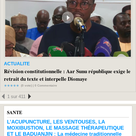
ACTUALITE
Révision constitutionnelle : Aar Sunu république exige le
retrait du texte et interpelle Diomaye
(0 vote) |
0
Commentaire
1 sur 411
SANTE
L’ACUPUNCTURE, LES VENTOUSES, LA
MOXIBUSTION, LE MASSAGE THÉRAPEUTIQUE
ET LE BADUANJIN : La médecine traditionnelle