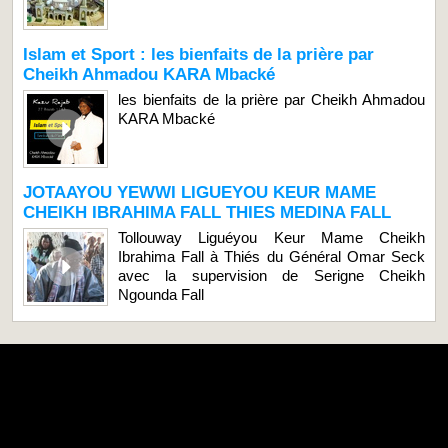
Islam et Sport : les bienfaits de la prière par
Cheikh Ahmadou KARA Mbacké
les bienfaits de la prière par Cheikh Ahmadou
KARA Mbacké
JOTAAYOU YEWWI LIGUEYOU KEUR MAME
CHEIKH IBRAHIMA FALL THIES MEDINA FALL
Tollouway Liguéyou Keur Mame Cheikh
Ibrahima Fall à Thiés du Général Omar Seck
avec la supervision de Serigne Cheikh
Ngounda Fall