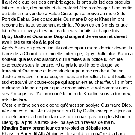
Il a révèle que lors des cambriolages, ils ont subtilisé des produits
laitiers, du fer, des habits et du matériel électroménager. Une partie
du butin a été vendue à Fatou Cissé qui se trouve au môle 8 du
Port de Dakar. Ses coaccusés Ousmane Diop et Khassim ont
reconnu les faits, soutenant avoir fait 70 sorties en 3 mois et que
lui-même convoyait les butins de leurs forfaits à chaque fois.
Djiby Diallo et Ousmane Diop changent de version et disent
avoir été torturés à la police
Après 5 ans en prévention, ils ont comparu mardi dernier devant la
barre de la Chambre criminelle. Interrogé, Djiby Diallo alias Kania a
soutenu que les déclarations qu’il a faites à la police lui ont été
extorquées sous la torture. «J’ai pris le taxi à bord duquel se
trouvaient Ousmane et le conducteur pour me rendre à Dakar.
Juste après avoir embarqué, on nous a interpellés. Ils ont fouillé le
taxi et trouvé un coupe-coupe qui appartient au chauffeur. Ils m’ont
malmené à la police pour que je reconnaisse le vol commis dans
ses 2 magasins. J’ai prononcé le nom de Khadim sous la torture»,
a-t-il déclaré.
C’est le même son de cloche qu’émet son acolyte Ousmane Diop.
«Je conteste tout. Je n’ai jamais vu Djiby Diallo, excepté le jour où
on a été arrêté à bord du taxi. Je ne connais pas non plus Khadim
Dieng qui a pris la fuite», a-t-il balayé d’un revers de main.
Khadim Barry prend leur contre-pied et déballe tout
Khassim Barry dit Alla Athiou est le seul à reconnaître à la barre