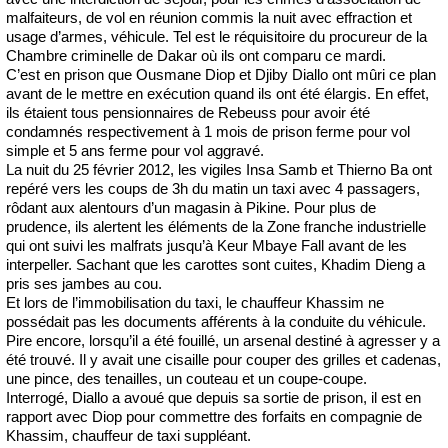
malfaiteurs, de vol en réunion commis la nuit avec effraction et
usage d’armes, véhicule. Tel est le réquisitoire du procureur de la
Chambre criminelle de Dakar où ils ont comparu ce mardi.
C’est en prison que Ousmane Diop et Djiby Diallo ont mûri ce plan
avant de le mettre en exécution quand ils ont été élargis. En effet,
ils étaient tous pensionnaires de Rebeuss pour avoir été
condamnés respectivement à 1 mois de prison ferme pour vol
simple et 5 ans ferme pour vol aggravé.
La nuit du 25 février 2012, les vigiles Insa Samb et Thierno Ba ont
repéré vers les coups de 3h du matin un taxi avec 4 passagers,
rôdant aux alentours d’un magasin à Pikine. Pour plus de
prudence, ils alertent les éléments de la Zone franche industrielle
qui ont suivi les malfrats jusqu’à Keur Mbaye Fall avant de les
interpeller. Sachant que les carottes sont cuites, Khadim Dieng a
pris ses jambes au cou.
Et lors de l’immobilisation du taxi, le chauffeur Khassim ne
possédait pas les documents afférents à la conduite du véhicule.
Pire encore, lorsqu’il a été fouillé, un arsenal destiné à agresser y a
été trouvé. Il y avait une cisaille pour couper des grilles et cadenas,
une pince, des tenailles, un couteau et un coupe-coupe.
Interrogé, Diallo a avoué que depuis sa sortie de prison, il est en
rapport avec Diop pour commettre des forfaits en compagnie de
Khassim, chauffeur de taxi suppléant.