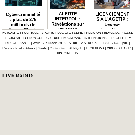
ALERTE
LICENCIEMENT
Cybercriminalité
INTERPOL :
S A L'AGETIP :
: plus de 275
Révélations sur
Les ex-
milliards de
un casse
travailleurs
francs Cfa de
ACTUALITE
|
POLITIQUE
|
SPORTS
|
SOCIETE
|
SERIE
|
RELIGION
|
REVUE DE PRESSE
numérique à 4,7
dénoncent une
pertes
|
ECONOMIE
|
CHRONIQUE
|
CULTURE
|
BOOMRANG
|
INTERNATIONAL
|
PEOPLE
|
TV-
milliards F Cfa
gestion
enregistrées en
DIRECT
|
SANTE
|
World Cub Russie 2018
|
SERIE TV SENEGAL
|
LES ECHOS
|
pub
|
ciblant le
«népotique» et
Afrique depuis
Radios d’Ici et d’Ailleurs
|
Santé
|
Contribution
|
AFRIQUE
|
TECH NEWS
|
VIDEO DU JOUR
|
secteur pétrolier
interpellent le
2024 (Interpol)
HISTOIRE
|
TV
au Sénégal
gouvernement
LIVE RADIO