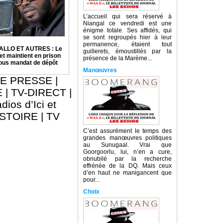
L’accueil qui sera réservé à
Niangal ce vendredi est une
énigme totale. Ses affidés, qui
se sont regroupés hier à leur
permanence, étaient tout
ALLO ET AUTRES : Le
guillerets, émoustillés par la
et maintient en prison
présence de la Marème...
sous mandat de dépôt
Manœuvres
E PRESSE
|
E
|
TV-DIRECT
|
dios d’Ici et
ISTOIRE
|
TV
C’est assurément le temps des
grandes manœuvres politiques
au Sunugaal. Vrai que
Goorgoorlu, lui, n’en a cure,
obnubilé par la recherche
effrénée de la DQ. Mais ceux
d’en haut ne manigancent que
pour...
Choix