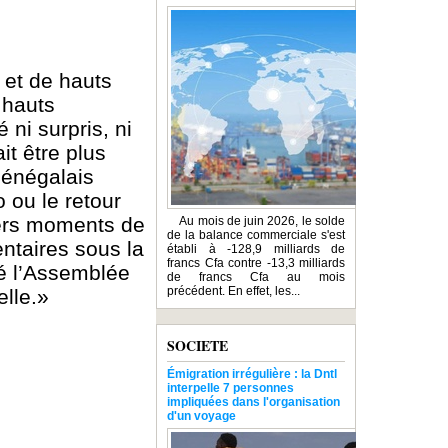
 et de hauts
 hauts
 ni surpris, ni
it être plus
Sénégalais
 ou le retour
iers moments de
Au mois de juin 2026, le solde
de la balance commerciale s'est
ntaires sous la
établi à -128,9 milliards de
francs Cfa contre -13,3 milliards
lé l’Assemblée
de francs Cfa au mois
précédent. En effet, les...
elle.»
SOCIETE
Émigration irrégulière : la Dntl
interpelle 7 personnes
impliquées dans l'organisation
d'un voyage