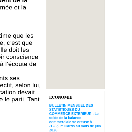
ent de la
rmée et la
time que les
e, c’est que
le doit les
oir conscience
 à l’écoute de
nts ses
ctif, selon lui,
ication devait
ECONOMIE
e le parti. Tant
BULLETIN MENSUEL DES
STATISTIQUES DU
COMMERCE EXTERIEUR : Le
solde de la balance
commerciale se creuse à
-128,9 milliards au mois de juin
2026