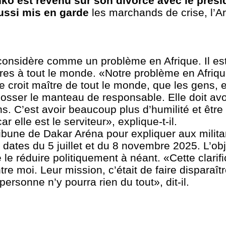
o est revenu sur son divorce avec le présid
aussi mis en garde
les marchands de crise, l’A
considère comme un problème en Afrique. Il es
res à tout le monde. «Notre problème en Afriqu
 croit maître de tout le monde, que les gens, el
dosser le manteau de responsable. Elle doit av
s. C’est avoir beaucoup plus d’humilité et être
 elle est le serviteur», explique-t-il.
ibune de Dakar Aréna pour expliquer aux milita
dates du 5 juillet et du 8 novembre 2025. L’obje
de le réduire politiquement à néant. «Cette clarif
tre moi. Leur mission, c’était de faire disparaîtr
 personne n’y pourra rien du tout», dit-il.