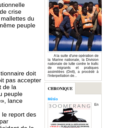
utionnelle
de crise
 mallettes du
le même peuple
A la suite d'une opération de
la Marine nationale, la Division
nationale de lutte contre le trafic
de migrants et pratiques
assimilées (Dnlt), a procédé à
ionnaire doit
l'interpellation de...
oit pas accepter
 de la
CHRONIQUE
du peuple
Météo
e», lance
En
 le report des
par