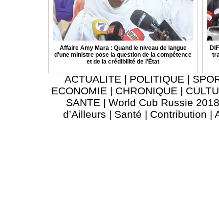
Affaire Amy Mara : Quand le niveau de langue
DIF
d'une ministre pose la question de la compétence
tr
et de la crédibilité de l'État
ACTUALITE
|
POLITIQUE
|
SPO
ECONOMIE
|
CHRONIQUE
|
CULT
SANTE
|
World Cub Russie 201
d’Ailleurs
|
Santé
|
Contribution
|