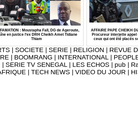
FAMATION : Moustapha Fall, DG de Ageroute,
AFFAIRE PAPE CHEIKH DI
aîne en justice l’ex DRH Cheikh Amet Tidiane
Procureur interjette appel 
Thiam
ceux qui ont été placés 
RTS
|
SOCIETE
|
SERIE
|
RELIGION
|
REVUE D
URE
|
BOOMRANG
|
INTERNATIONAL
|
PEOPL
8
|
SERIE TV SENEGAL
|
LES ECHOS
|
pub
|
Ra
AFRIQUE
|
TECH NEWS
|
VIDEO DU JOUR
|
H