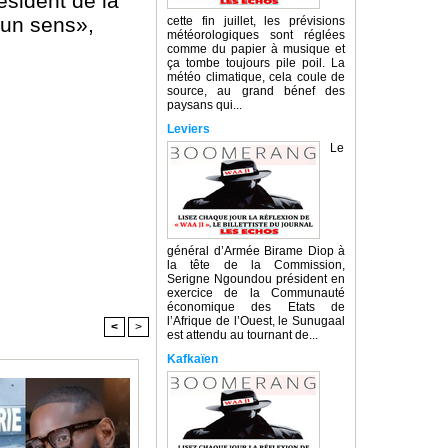
ésident de la
ucun sens»,
cette fin juillet, les prévisions
météorologiques sont réglées
comme du papier à musique et
ça tombe toujours pile poil. La
météo climatique, cela coule de
source, au grand bénef des
paysans qui...
Leviers
Le
général d’Armée Birame Diop à
la tête de la Commission,
Serigne Ngoundou président en
exercice de la Communauté
économique des Etats de
l’Afrique de l’Ouest, le Sunugaal
<
>
est attendu au tournant de...
Kafkaïen