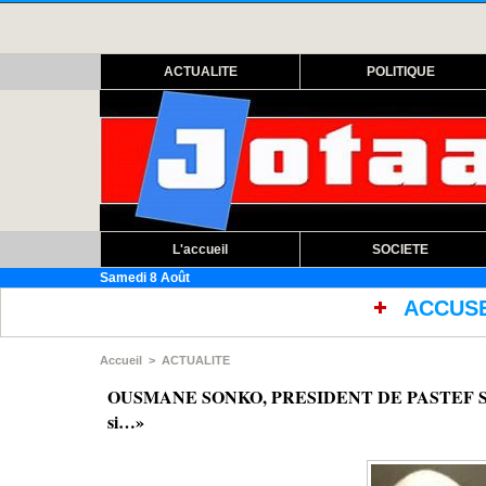
ACTUALITE
POLITIQUE
L'accueil
SOCIETE
Samedi 8 Août
ACCUSES DE MAUVAISES COND
Accueil
>
ACTUALITE
OUSMANE SONKO, PRESIDENT DE PASTEF SUR 
si…»