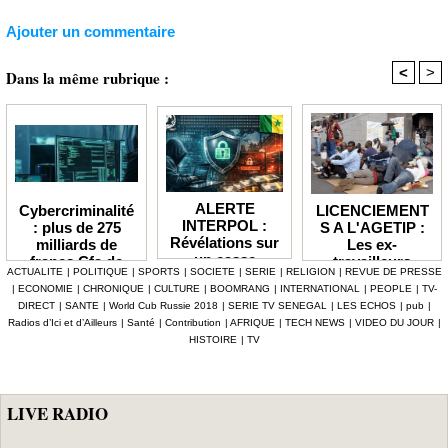
Ajouter un commentaire
<
>
Dans la même rubrique :
ALERTE
LICENCIEMENT
Cybercriminalité
INTERPOL :
S A L'AGETIP :
: plus de 275
Révélations sur
Les ex-
milliards de
un casse
travailleurs
francs Cfa de
ACTUALITE
|
POLITIQUE
|
SPORTS
|
SOCIETE
|
SERIE
|
RELIGION
|
REVUE DE PRESSE
numérique à 4,7
dénoncent une
pertes
|
ECONOMIE
|
CHRONIQUE
|
CULTURE
|
BOOMRANG
|
INTERNATIONAL
|
PEOPLE
|
TV-
milliards F Cfa
gestion
enregistrées en
DIRECT
|
SANTE
|
World Cub Russie 2018
|
SERIE TV SENEGAL
|
LES ECHOS
|
pub
|
ciblant le
«népotique» et
Afrique depuis
Radios d’Ici et d’Ailleurs
|
Santé
|
Contribution
|
AFRIQUE
|
TECH NEWS
|
VIDEO DU JOUR
|
secteur pétrolier
interpellent le
2024 (Interpol)
HISTOIRE
|
TV
au Sénégal
gouvernement
LIVE RADIO