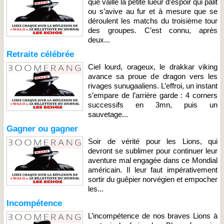
que vaille la petite lueur d’espoir qui pâlit
ou s’avive au fur et à mesure que se
déroulent les matchs du troisième tour
des groupes. C’est connu, après
deux...
Retraite célébrée
Ciel lourd, orageux, le drakkar viking
avance sa proue de dragon vers les
rivages sunugaaliens. L’effroi, un instant
s’empare de l’arrière garde : 4 corners
successifs en 3mn, puis un
sauvetage...
Gagner ou gagner
Soir de vérité pour les Lions, qui
devront se sublimer pour continuer leur
aventure mal engagée dans ce Mondial
américain. Il leur faut impérativement
sortir du guêpier norvégien et empocher
les...
Incompétence
L’incompétence de nos braves Lions à