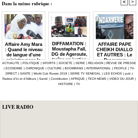
<
>
Dans la même rubrique :
DIFFAMATION :
AFFAIRE PAPE
Affaire Amy Mara
Moustapha Fall,
CHEIKH DIALLO
: Quand le niveau
DG de Ageroute,
ET AUTRES : Le
de langue d'une
traîne en justice
Procureur
ministre pose la
ACTUALITE
|
POLITIQUE
|
SPORTS
|
SOCIETE
|
SERIE
|
RELIGION
|
REVUE DE PRESSE
l’ex DRH Cheikh
interjette appel et
question de la
|
ECONOMIE
|
CHRONIQUE
|
CULTURE
|
BOOMRANG
|
INTERNATIONAL
|
PEOPLE
|
TV-
Amet Tidiane
maintient en
compétence et de
DIRECT
|
SANTE
|
World Cub Russie 2018
|
SERIE TV SENEGAL
|
LES ECHOS
|
pub
|
Thiam
prison ceux qui
la crédibilité de
Radios d’Ici et d’Ailleurs
|
Santé
|
Contribution
|
AFRIQUE
|
TECH NEWS
|
VIDEO DU JOUR
|
ont été placés
l'État
HISTOIRE
|
TV
sous mandat de
dépôt
LIVE RADIO