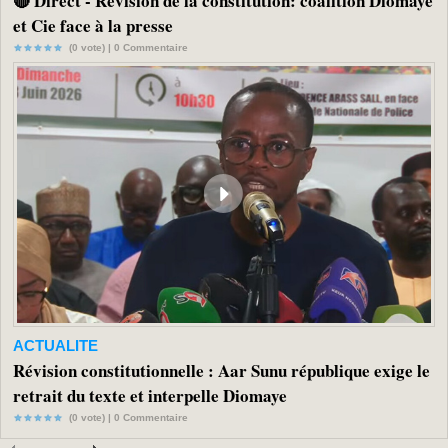
🔴 Direct - Révision de la constitution: coalition Diomaye
et Cie face à la presse
(0 vote) |
0
Commentaire
ACTUALITE
Révision constitutionnelle : Aar Sunu république exige le
retrait du texte et interpelle Diomaye
(0 vote) |
0
Commentaire