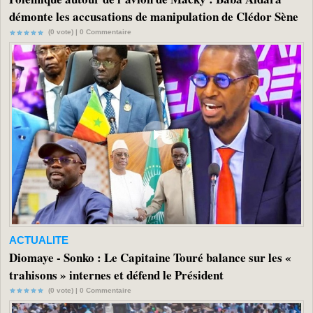
démonte les accusations de manipulation de Clédor Sène
(0 vote) |
0
Commentaire
ACTUALITE
Diomaye - Sonko : Le Capitaine Touré balance sur les «
trahisons » internes et défend le Président
(0 vote) |
0
Commentaire