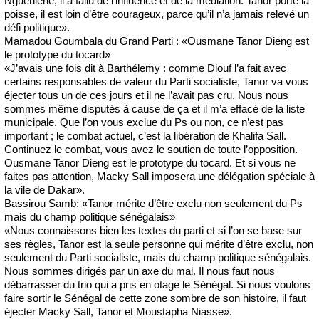
Nguéniène, il a fallu de l’influence et de la médiation. Tanor porte la
poisse, il est loin d’être courageux, parce qu’il n’a jamais relevé un
défi politique».
Mamadou Goumbala du Grand Parti : «Ousmane Tanor Dieng est
le prototype du tocard»
«J’avais une fois dit à Barthélemy : comme Diouf l’a fait avec
certains responsables de valeur du Parti socialiste, Tanor va vous
éjecter tous un de ces jours et il ne l’avait pas cru. Nous nous
sommes même disputés à cause de ça et il m’a effacé de la liste
municipale. Que l’on vous exclue du Ps ou non, ce n’est pas
important ; le combat actuel, c’est la libération de Khalifa Sall.
Continuez le combat, vous avez le soutien de toute l’opposition.
Ousmane Tanor Dieng est le prototype du tocard. Et si vous ne
faites pas attention, Macky Sall imposera une délégation spéciale à
la vile de Dakar».
Bassirou Samb: «Tanor mérite d’être exclu non seulement du Ps
mais du champ politique sénégalais»
«Nous connaissons bien les textes du parti et si l’on se base sur
ses règles, Tanor est la seule personne qui mérite d’être exclu, non
seulement du Parti socialiste, mais du champ politique sénégalais.
Nous sommes dirigés par un axe du mal. Il nous faut nous
débarrasser du trio qui a pris en otage le Sénégal. Si nous voulons
faire sortir le Sénégal de cette zone sombre de son histoire, il faut
éjecter Macky Sall, Tanor et Moustapha Niasse».