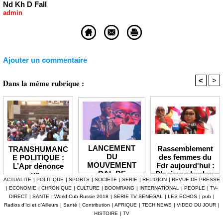
Nd Kh D Fall
admin
Ajouter un commentaire
<
>
Dans la même rubrique :
LANCEMENT
Rassemblement
TRANSHUMANC
DU
des femmes du
E POLITIQUE :
MOUVEMENT
Fdr aujourd'hui :
L’Apr dénonce
DAL DE
Plusieurs leaders
un «
ACTUALITE
|
POLITIQUE
|
SPORTS
|
SOCIETE
|
SERIE
|
RELIGION
|
REVUE DE PRESSE
BABACAR
de l'opposition
détournement de
|
ECONOMIE
|
CHRONIQUE
|
CULTURE
|
BOOMRANG
|
INTERNATIONAL
|
PEOPLE
|
TV-
MBENGUE :
annoncés
la volonté
DIRECT
|
SANTE
|
World Cub Russie 2018
|
SERIE TV SENEGAL
|
LES ECHOS
|
pub
|
Aldiouma Sow
populaire » et
Radios d’Ici et d’Ailleurs
|
Santé
|
Contribution
|
AFRIQUE
|
TECH NEWS
|
VIDEO DU JOUR
|
«drague» le
réclame une
HISTOIRE
|
TV
maire de Hann
réforme du statut