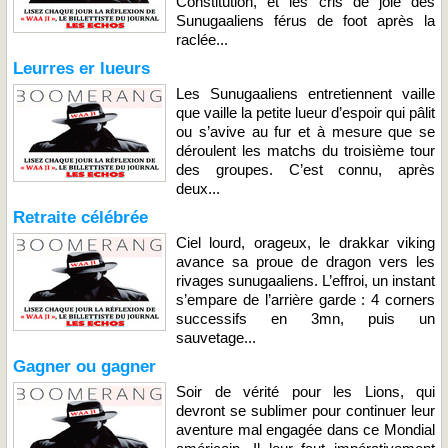
Constitution, et les cris de joie des
Sunugaaliens férus de foot après la
raclée...
Leurres er lueurs
Les Sunugaaliens entretiennent vaille
que vaille la petite lueur d’espoir qui pâlit
ou s’avive au fur et à mesure que se
déroulent les matchs du troisième tour
des groupes. C’est connu, après
deux...
Retraite célébrée
Ciel lourd, orageux, le drakkar viking
avance sa proue de dragon vers les
rivages sunugaaliens. L’effroi, un instant
s’empare de l’arrière garde : 4 corners
successifs en 3mn, puis un
sauvetage...
Gagner ou gagner
Soir de vérité pour les Lions, qui
devront se sublimer pour continuer leur
aventure mal engagée dans ce Mondial