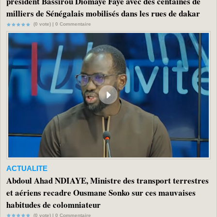
président Bassirou Diomaye Faye avec des centaines de
milliers de Sénégalais mobilisés dans les rues de dakar
(0 vote) |
0
Commentaire
ACTUALITE
Abdoul Ahad NDIAYE, Ministre des transport terrestres
et aériens recadre Ousmane Sonko sur ces mauvaises
habitudes de colomniateur
(0 vote) |
0
Commentaire