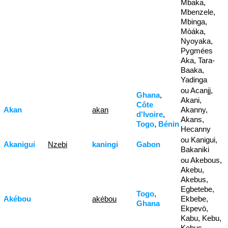
Mbaka,
Mbenzele,
Mbinga,
Mòáka,
Nyoyaka,
Pygmées
Aka, Tara-
Baaka,
Yadinga
ou Acanjj,
Ghana
,
Akani,
Côte
Akan
akan
Akanny,
d'Ivoire
,
Akans,
Togo
,
Bénin
Hecanny
ou Kanigui,
Akanigui
Nzebi
kaningi
Gabon
Bakaniki
ou Akebous,
Akebu,
Akebus,
Egbetebe,
Togo
,
Akébou
akébou
Ekbebe,
Ghana
Ekpevö,
Kabu, Kebu,
Kebus,