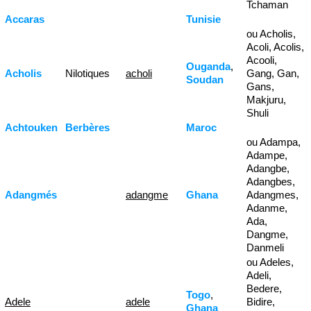
Tchaman
Accaras
Tunisie
ou Acholis,
Acoli, Acolis,
Acooli,
Ouganda
,
Acholis
Nilotiques
acholi
Gang, Gan,
Soudan
Gans,
Makjuru,
Shuli
Achtouken
Berbères
Maroc
ou Adampa,
Adampe,
Adangbe,
Adangbes,
Adangmés
adangme
Ghana
Adangmes,
Adanme,
Ada,
Dangme,
Danmeli
ou Adeles,
Adeli,
Bedere,
Togo
,
Adele
adele
Bidire,
Ghana