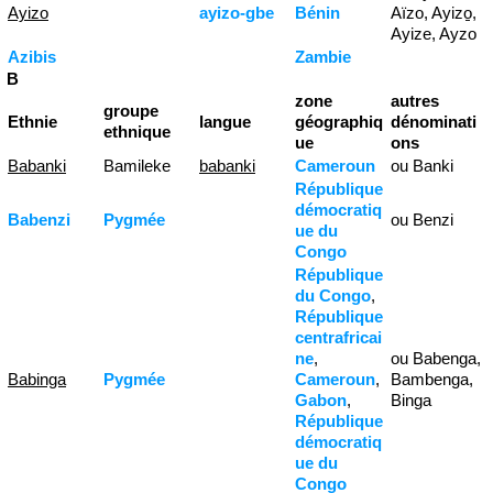
Ayizo
ayizo-gbe
Bénin
Aïzo, Ayizo̱,
Ayize, Ayzo
Azibis
Zambie
B
zone
autres
groupe
Ethnie
langue
géographiq
dénominati
ethnique
ue
ons
Babanki
Bamileke
babanki
Cameroun
ou Banki
République
démocratiq
Babenzi
Pygmée
ou Benzi
ue du
Congo
République
du Congo
,
République
centrafricai
ne
,
ou Babenga,
Babinga
Pygmée
Cameroun
,
Bambenga,
Gabon
,
Binga
République
démocratiq
ue du
Congo