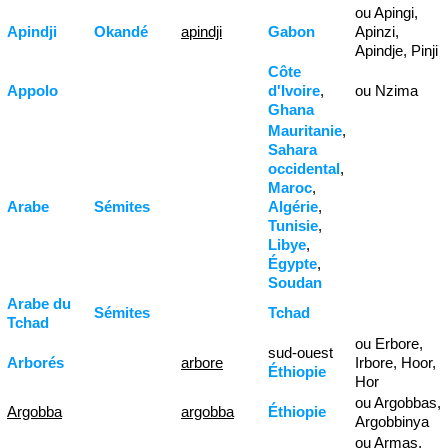
ou Apingi,
Apindji
Okandé
apindji
Gabon
Apinzi,
Apindje, Pinji
Côte
Appolo
d'Ivoire
,
ou Nzima
Ghana
Mauritanie
,
Sahara
occidental
,
Maroc
,
Arabe
Sémites
Algérie
,
Tunisie
,
Libye
,
Égypte
,
Soudan
Arabe du
Sémites
Tchad
Tchad
ou Erbore,
sud-ouest
Arborés
arbore
Irbore, Hoor,
Éthiopie
Hor
ou Argobbas,
Argobba
argobba
Éthiopie
Argobbinya
ou Armas,