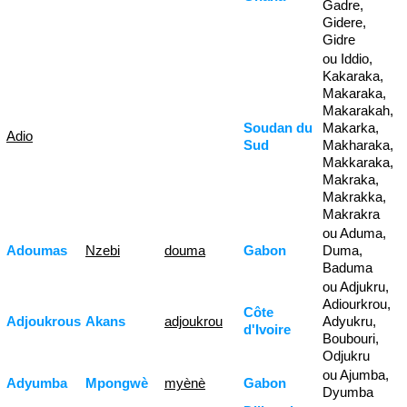
Gadre,
Gidere,
Gidre
ou Iddio,
Kakaraka,
Makaraka,
Makarakah,
Soudan du
Makarka,
Adio
Sud
Makharaka,
Makkaraka,
Makraka,
Makrakka,
Makrakra
ou Aduma,
Adoumas
Nzebi
douma
Gabon
Duma,
Baduma
ou Adjukru,
Adiourkrou,
Côte
Adjoukrous
Akans
adjoukrou
Adyukru,
d'Ivoire
Boubouri,
Odjukru
ou Ajumba,
Adyumba
Mpongwè
myènè
Gabon
Dyumba