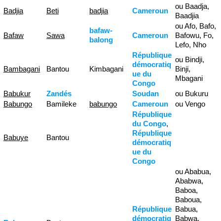
ou Baadja,
Badjia
Beti
badjia
Cameroun
Baadjia
ou Afo, Bafo,
bafaw-
Bafaw
Sawa
Cameroun
Bafowu, Fo,
balong
Lefo, Nho
République
ou Bindji,
démocratiq
Bambagani
Bantou
Kimbagani
Binji,
ue du
Mbagani
Congo
Babukur
Zandés
Soudan
ou Bukuru
Babungo
Bamileke
babungo
Cameroun
ou Vengo
République
du Congo
,
République
Babuye
Bantou
démocratiq
ue du
Congo
ou Ababua,
Ababwa,
Baboa,
Baboua,
République
Babua,
démocratiq
Babwa,