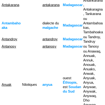
Antankaraña
Antakarana
antakarana
Madagascar
,
Antakaragna
, Tankarana
ou
Antambaho
dialecte du
Antambahoa
Madagascar
aka
malgache
kas,
Tambahoaka
ou Tandroy,
Antandroy
antandroy
Madagascar
Tandruy
Antanosy
antanosy
Madagascar
ou Tanosy
ou Anawaq,
Annuak,
Annuk,
Anouak,
Anuaks,
Anwak,
ouest
Anyuak,
Éthiopie
,
Anyua,
Anuak
Nilotiques
anyua
est
Soudan
Anywae,
du Sud
Anywak,
Anywaq,
Dho
Anywaa,