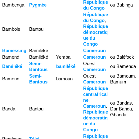
République
Bambenga
Pygmée
ou Babinga
du Congo
République
du Congo
,
République
Bambole
Bantou
démocratiq
ue du
Congo
Bamessing
Bamileke
Cameroun
Bamend
Bamiléké
Yemba
Cameroun
ou Baléfock
Semi-
Ouest
Bamiléké
bamiléké
ou Bamenda
Bantous
Cameroun
Semi-
Ouest
ou Bamoum,
Bamoun
bamoun
Bantous
Cameroun
Bamum
République
centrafricai
ne
,
ou Bandas,
Cameroun
,
Banda
Bantou
Dar Banda,
République
Gbanda
démocratiq
ue du
Congo
République
Bandassa
Téké