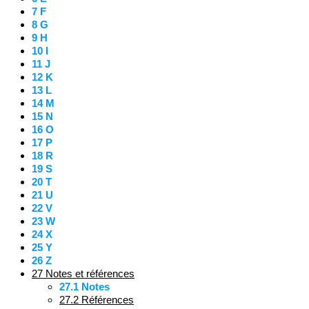
7
F
8
G
9
H
10
I
11
J
12
K
13
L
14
M
15
N
16
O
17
P
18
R
19
S
20
T
21
U
22
V
23
W
24
X
25
Y
26
Z
27
Notes et références
27.1
Notes
27.2
Références