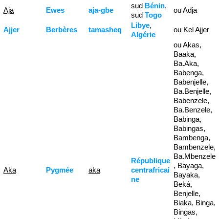
sud
Bénin
,
Aja
Ewes
aja-gbe
ou Adja
sud
Togo
Libye
,
Ajjer
Berbères
tamasheq
ou Kel Ajjer
Algérie
ou Akas,
Baaka,
Ba.Aka,
Babenga,
Babenjelle,
Ba.Benjelle,
Babenzele,
Ba.Benzele,
Babinga,
Babingas,
Bambenga,
Bambenzele,
Ba.Mbenzele
République
, Bayaga,
Aka
Pygmée
aka
centrafricai
Bayaka,
ne
Beká,
Benjelle,
Biaka, Binga,
Bingas,