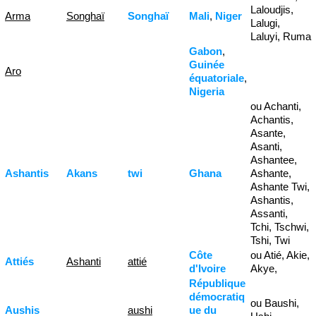
Laloudjis,
Arma
Songhaï
Songhaï
Mali
,
Niger
Lalugi,
Laluyi, Ruma
Gabon
,
Guinée
Aro
équatoriale
,
Nigeria
ou Achanti,
Achantis,
Asante,
Asanti,
Ashantee,
Ashantis
Akans
twi
Ghana
Ashante,
Ashante Twi,
Ashantis,
Assanti,
Tchi, Tschwi,
Tshi, Twi
Côte
ou Atié, Akie,
Attiés
Ashanti
attié
d'Ivoire
Akye,
République
démocratiq
ou Baushi,
Aushis
aushi
ue du