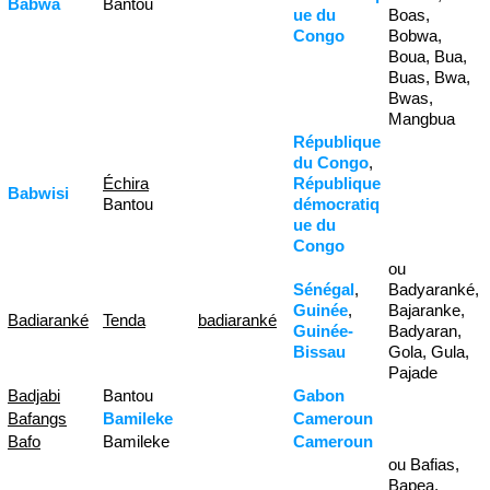
Babwa
Bantou
ue du
Boas,
Congo
Bobwa,
Boua, Bua,
Buas, Bwa,
Bwas,
Mangbua
République
du Congo
,
Échira
République
Babwisi
Bantou
démocratiq
ue du
Congo
ou
Sénégal
,
Badyaranké,
Guinée
,
Bajaranke,
Badiaranké
Tenda
badiaranké
Guinée-
Badyaran,
Bissau
Gola, Gula,
Pajade
Badjabi
Bantou
Gabon
Bafangs
Bamileke
Cameroun
Bafo
Bamileke
Cameroun
ou Bafias,
Bapea,