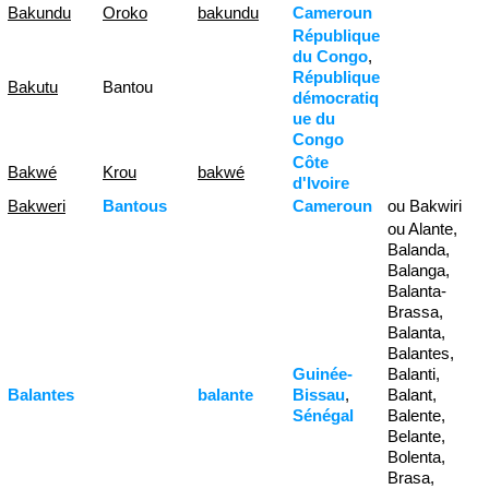
Bakundu
Oroko
bakundu
Cameroun
République
du Congo
,
République
Bakutu
Bantou
démocratiq
ue du
Congo
Côte
Bakwé
Krou
bakwé
d'Ivoire
Bakweri
Bantous
Cameroun
ou Bakwiri
ou Alante,
Balanda,
Balanga,
Balanta-
Brassa,
Balanta,
Balantes,
Guinée-
Balanti,
Balantes
balante
Bissau
,
Balant,
Sénégal
Balente,
Belante,
Bolenta,
Brasa,