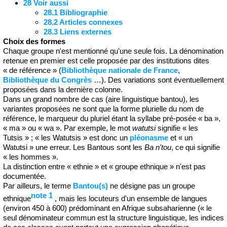
28
Voir aussi
28.1
Bibliographie
28.2
Articles connexes
28.3
Liens externes
Choix des formes
Chaque groupe n'est mentionné qu'une seule fois. La dénomination
retenue en premier est celle proposée par des institutions dites
« de référence » (
Bibliothèque nationale de France
,
Bibliothèque du Congrès
…). Des variations sont éventuellement
proposées dans la dernière colonne.
Dans un grand nombre de cas (aire linguistique bantou), les
variantes proposées ne sont que la forme plurielle du nom de
référence, le marqueur du pluriel étant la syllabe pré-posée « ba »,
« ma » ou « wa ». Par exemple, le mot
watutsi
signifie « les
Tutsis » ; « les Watutsis » est donc un
pléonasme
et « un
Watutsi » une erreur. Les Bantous sont les
Ba n'tou
, ce qui signifie
« les hommes ».
La distinction entre « ethnie » et « groupe ethnique » n'est pas
documentée.
Par ailleurs, le terme
Bantou(s)
ne désigne pas un groupe
note 1
ethnique
, mais les locuteurs d'un ensemble de langues
(environ 450 à 600) prédominant en Afrique subsaharienne (
« le
seul dénominateur commun est la structure linguistique, les indices