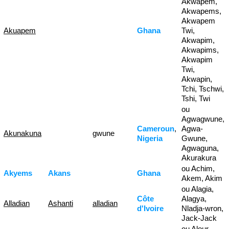
Akwapem,
Akwapems,
Akwapem
Akuapem
Ghana
Twi,
Akwapim,
Akwapims,
Akwapim
Twi,
Akwapin,
Tchi, Tschwi,
Tshi, Twi
ou
Agwagwune,
Cameroun
,
Agwa-
Akunakuna
gwune
Nigeria
Gwune,
Agwaguna,
Akurakura
ou Achim,
Akyems
Akans
Ghana
Akem, Akim
ou Alagia,
Côte
Alagya,
Alladian
Ashanti
alladian
d'Ivoire
Nladja-wron,
Jack-Jack
ou Alour,