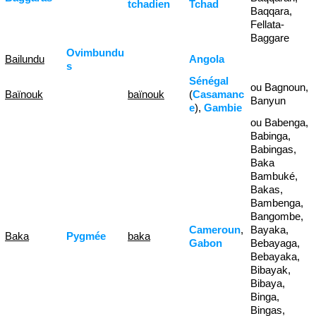
tchadien
Tchad
Baqqara,
Fellata-
Baggare
Ovimbundu
Bailundu
Angola
s
Sénégal
ou Bagnoun,
Baïnouk
baïnouk
(
Casamanc
Banyun
e
),
Gambie
ou Babenga,
Babinga,
Babingas,
Baka
Bambuké,
Bakas,
Bambenga,
Bangombe,
Cameroun
,
Bayaka,
Baka
Pygmée
baka
Gabon
Bebayaga,
Bebayaka,
Bibayak,
Bibaya,
Binga,
Bingas,