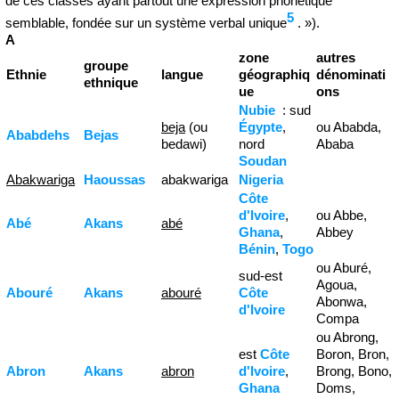
de ces classes ayant partout une expression phonétique
5
semblable, fondée sur un système verbal unique
. »
).
A
zone
autres
groupe
Ethnie
langue
géographiq
dénominati
ethnique
ue
ons
Nubie
: sud
beja
(ou
Égypte
,
ou Ababda,
Ababdehs
Bejas
bedawi)
nord
Ababa
Soudan
Abakwariga
Haoussas
abakwariga
Nigeria
Côte
d'Ivoire
,
ou Abbe,
Abé
Akans
abé
Ghana
,
Abbey
Bénin
,
Togo
ou Aburé,
sud-est
Agoua,
Abouré
Akans
abouré
Côte
Abonwa,
d'Ivoire
Compa
ou Abrong,
est
Côte
Boron, Bron,
Abron
Akans
abron
d'Ivoire
,
Brong, Bono,
Ghana
Doms,