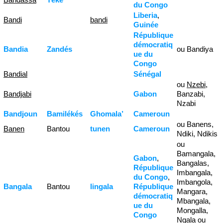
du Congo
Liberia
,
Bandi
bandi
Guinée
République
démocratiq
Bandia
Zandés
ou Bandiya
ue du
Congo
Bandial
Sénégal
ou
Nzebi
,
Bandjabi
Gabon
Banzabi,
Nzabi
Bandjoun
Bamilékés
Ghomala’
Cameroun
ou Banens,
Banen
Bantou
tunen
Cameroun
Ndiki, Ndikis
ou
Bamangala,
Gabon
,
Bangalas,
République
Imbangala,
du Congo
,
Imbangola,
Bangala
Bantou
lingala
République
Mangara,
démocratiq
Mbangala,
ue du
Mongalla,
Congo
Ngala ou