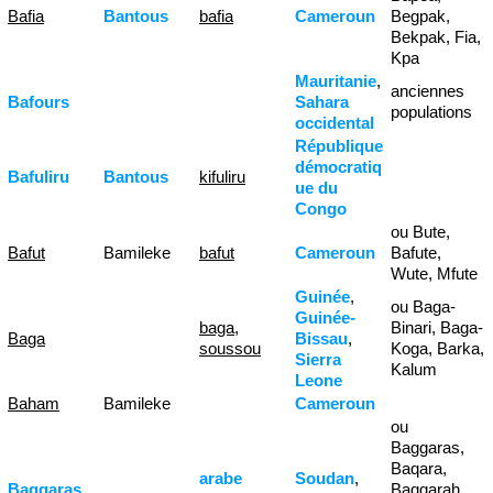
Bafia
Bantous
bafia
Cameroun
Begpak,
Bekpak, Fia,
Kpa
Mauritanie
,
anciennes
Bafours
Sahara
populations
occidental
République
démocratiq
Bafuliru
Bantous
kifuliru
ue du
Congo
ou Bute,
Bafut
Bamileke
bafut
Cameroun
Bafute,
Wute, Mfute
Guinée
,
ou Baga-
Guinée-
baga
,
Binari, Baga-
Baga
Bissau
,
soussou
Koga, Barka,
Sierra
Kalum
Leone
Baham
Bamileke
Cameroun
ou
Baggaras,
Baqara,
arabe
Soudan
,
Baggaras
Baqqarah,