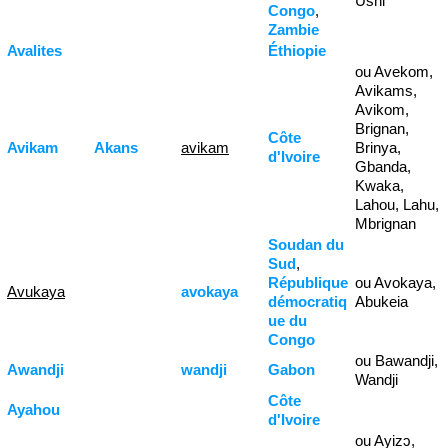
Ushi
Congo
,
Zambie
Avalites
Éthiopie
ou Avekom,
Avikams,
Avikom,
Brignan,
Côte
Avikam
Akans
avikam
Brinya,
d'Ivoire
Gbanda,
Kwaka,
Lahou, Lahu,
Mbrignan
Soudan du
Sud
,
République
ou Avokaya,
Avukaya
avokaya
démocratiq
Abukeia
ue du
Congo
ou Bawandji,
Awandji
wandji
Gabon
Wandji
Côte
Ayahou
d'Ivoire
ou Ayizɔ,