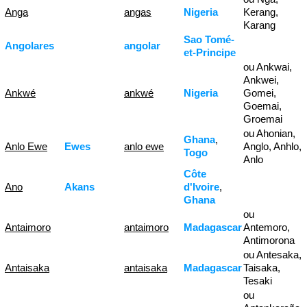
Anga
angas
Nigeria
Kerang,
Karang
Sao Tomé-
Angolares
angolar
et-Principe
ou Ankwai,
Ankwei,
Ankwé
ankwé
Nigeria
Gomei,
Goemai,
Groemai
ou Ahonian,
Ghana
,
Anlo Ewe
Ewes
anlo ewe
Anglo, Anhlo,
Togo
Anlo
Côte
Ano
Akans
d'Ivoire
,
Ghana
ou
Antaimoro
antaimoro
Madagascar
Antemoro,
Antimorona
ou Antesaka,
Antaisaka
antaisaka
Madagascar
Taisaka,
Tesaki
ou