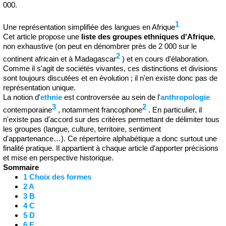
000.
1
Une représentation simplifiée des langues en Afrique
Cet article propose une
liste des groupes ethniques d'Afrique
,
non exhaustive (on peut en dénombrer près de 2 000 sur le
2
continent africain et à Madagascar
) et en cours d'élaboration.
Comme il s'agit de sociétés vivantes, ces distinctions et divisions
sont toujours discutées et en évolution ; il n'en existe donc pas de
représentation unique.
La notion d'
ethnie
est controversée au sein de l'
anthropologie
3
2
contemporaine
, notamment francophone
. En particulier, il
n'existe pas d'accord sur des critères permettant de délimiter tous
les groupes (langue, culture, territoire, sentiment
d'appartenance…). Ce répertoire alphabétique a donc surtout une
finalité pratique. Il appartient à chaque article d'apporter précisions
et mise en perspective historique.
Sommaire
1
Choix des formes
2
A
3
B
4
C
5
D
6
E