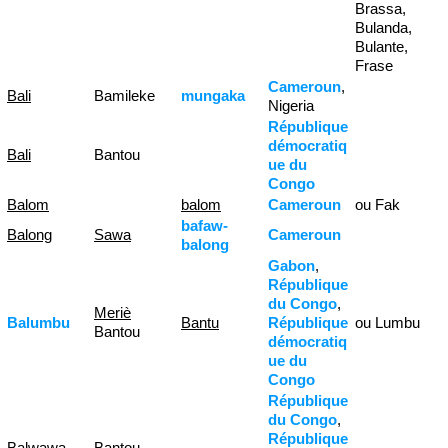
Brassa,
Bulanda,
Bulante,
Frase
Cameroun
,
Bali
Bamileke
mungaka
Nigeria
République
démocratiq
Bali
Bantou
ue du
Congo
Balom
balom
Cameroun
ou Fak
bafaw-
Balong
Sawa
Cameroun
balong
Gabon
,
République
du Congo
,
Meriè
Balumbu
Bantu
République
ou Lumbu
Bantou
démocratiq
ue du
Congo
République
du Congo
,
République
Balwawa
Bantou