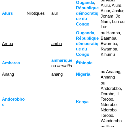
Ouganda
,
Alulu, Alurs,
République
Aluur, Joalur,
Alurs
Nilotiques
alur
démocratiq
Jonam, Jo
ue du
Nam, Luri ou
Congo
Lur
Ouganda
,
ou Hamba,
République
Baamba,
Amba
amba
démocratiq
Bwamba,
ue du
Kwamba,
Congo
Kihumu
amharique
Amharas
Éthiopie
ou
amariña
ou Anaang,
Anang
anang
Nigeria
Annang
ou
Andorobbo,
Dorobo, Il
Andorobbo
Torobo,
Kenya
s
Nderobo,
Ndorobo,
Torobo,
Wandorobo
ou Nga,