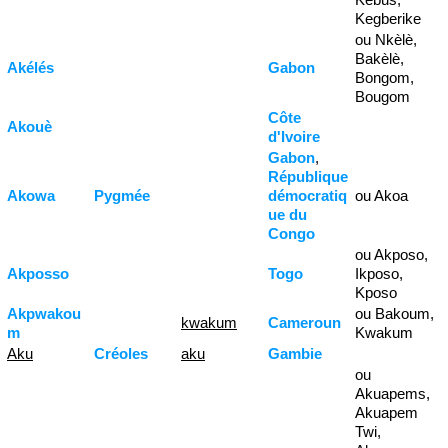
Kegberike
ou Nkèlè,
Bakèlè,
Akélés
Gabon
Bongom,
Bougom
Côte
Akouè
d'Ivoire
Gabon
,
République
Akowa
Pygmée
démocratiq
ou Akoa
ue du
Congo
ou Akposo,
Akposso
Togo
Ikposo,
Kposo
Akpwakou
ou Bakoum,
kwakum
Cameroun
m
Kwakum
Aku
Créoles
aku
Gambie
ou
Akuapems,
Akuapem
Twi,