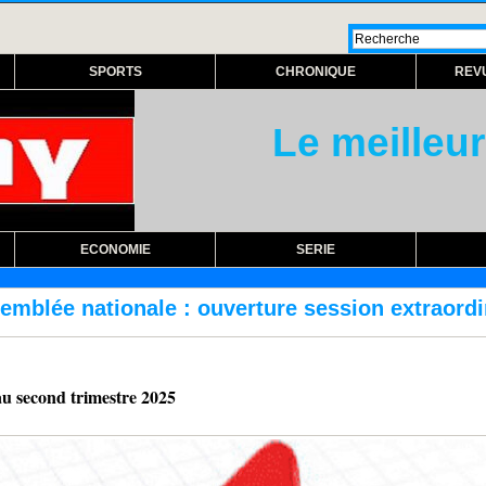
SPORTS
CHRONIQUE
REV
Le meilleur
ECONOMIE
SERIE
erture session extraordinaire lundi prochain
au second trimestre 2025