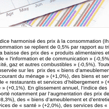
’indice harmonisé des prix à la consommation (
sommation se replient de 0,5% par rapport au t
la baisse des prix des « produits alimentaires 
de « l'information et de communication » (-0,5%
ité, gaz et autres combustibles » (-0,5%). Toute
bservée sur les prix des « biens d’ameublemen
courant du ménage » (+1,0%), des biens et ser
de « restaurants et services d’hébergement » (
 » (+0,1%). En glissement annuel, l’indice des p
rté notamment par l’augmentation des prix d
(+8,3%), des « biens d’ameublement et d’entreti
ices de « santé » (+2,0%), des services des « 