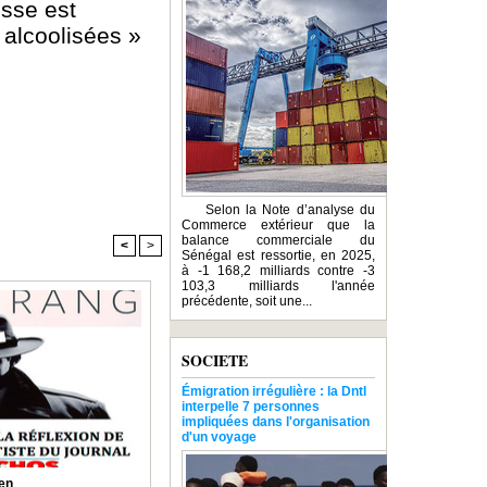
usse est
 alcoolisées »
Selon la Note d’analyse du
Commerce extérieur que la
balance commerciale du
<
>
Sénégal est ressortie, en 2025,
à -1 168,2 milliards contre -3
103,3 milliards l'année
précédente, soit une...
SOCIETE
Émigration irrégulière : la Dntl
interpelle 7 personnes
impliquées dans l'organisation
d'un voyage
en