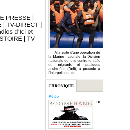
E PRESSE
|
E
|
TV-DIRECT
|
dios d’Ici et
ISTOIRE
|
TV
A la suite d'une opération de
la Marine nationale, la Division
nationale de lutte contre le trafic
de migrants et pratiques
assimilées (Dnlt), a procédé à
l'interpellation de...
CHRONIQUE
Météo
En