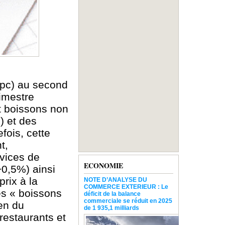
Ihpc) au second
rimestre
et boissons non
) et des
fois, cette
t,
vices de
ECONOMIE
+0,5%) ainsi
rix à la
NOTE D’ANALYSE DU
COMMERCE EXTERIEUR : Le
es « boissons
déficit de la balance
commerciale se réduit en 2025
en du
de 1 935,1 milliards
restaurants et