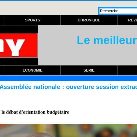
SPORTS
CHRONIQUE
REV
Le meilleur
ECONOMIE
SERIE
ouverture session extraordinaire lundi prochai
le débat d’orientation budgétaire