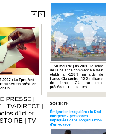
<
>
Au mois de juin 2026, le solde
de la balance commerciale s'est
établi à -128,9 milliards de
francs Cfa contre -13,3 milliards
2027 : Le Fprs And
de francs Cfa au mois
rt du scrutin prévu en
précédent. En effet, les...
ochain
E PRESSE
|
SOCIETE
E
|
TV-DIRECT
|
dios d’Ici et
Émigration irrégulière : la Dntl
interpelle 7 personnes
ISTOIRE
|
TV
impliquées dans l'organisation
d'un voyage