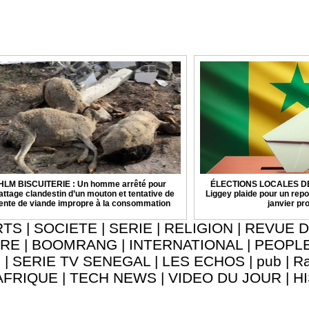
HLM BISCUITERIE : Un homme arrêté pour
ÉLECTIONS LOCALES DE 
attage clandestin d’un mouton et tentative de
Liggey plaide pour un repo
ente de viande impropre à la consommation
janvier pr
RTS
|
SOCIETE
|
SERIE
|
RELIGION
|
REVUE D
URE
|
BOOMRANG
|
INTERNATIONAL
|
PEOPL
8
|
SERIE TV SENEGAL
|
LES ECHOS
|
pub
|
Ra
AFRIQUE
|
TECH NEWS
|
VIDEO DU JOUR
|
H