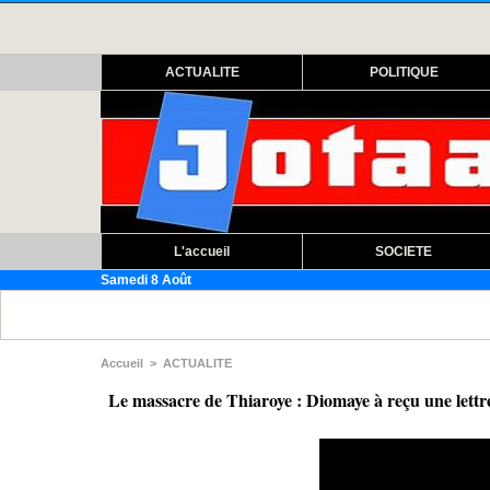
ACTUALITE
POLITIQUE
L'accueil
SOCIETE
Samedi 8 Août
Assemblée nat
Accueil
>
ACTUALITE
Le massacre de Thiaroye : Diomaye à reçu une lett