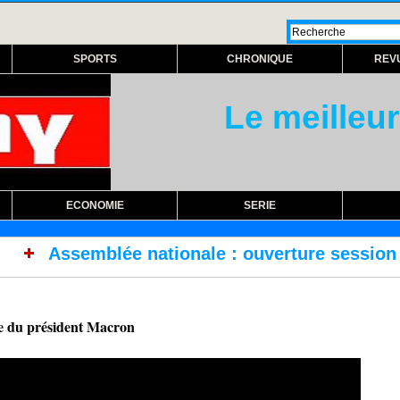
SPORTS
CHRONIQUE
REV
Le meilleur
ECONOMIE
SERIE
ionale : ouverture session extraordinaire lun
re du président Macron