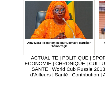
Amy Mara : il est temps pour Diomaye d’arrêter
l’hémorragie
ACTUALITE
|
POLITIQUE
|
SPO
ECONOMIE
|
CHRONIQUE
|
CULT
SANTE
|
World Cub Russie 201
d’Ailleurs
|
Santé
|
Contribution
|