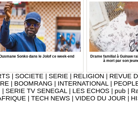
Ousmane Sonko dans le Jolof ce week-end
Drame familial à Guinaw rail
à mort par son jeune
RTS
|
SOCIETE
|
SERIE
|
RELIGION
|
REVUE D
URE
|
BOOMRANG
|
INTERNATIONAL
|
PEOPL
8
|
SERIE TV SENEGAL
|
LES ECHOS
|
pub
|
Ra
AFRIQUE
|
TECH NEWS
|
VIDEO DU JOUR
|
H