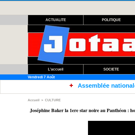
ACTUALITE
POLITIQUE
L'accueil
SOCIETE
Vendredi 7 Août
Assemblée nationale : ouverture sessi
Accueil
>
CULTURE
Joséphine Baker la 1ere star noire au Panthéon : 