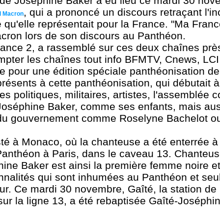
de Joséphine Baker a eu lieu ce mardi 30 nov
, qui a prononcé un discours retraçant l'i
 Macron
e qu'elle représentait pour la France. "Ma Franc
ron lors de son discours au Panthéon.
rance 2, a rassemblé sur ces deux chaînes prè
mpter les chaînes tout info BFMTV, Cnews, LCI 
ille pour une édition spéciale panthéonisation d
résents à cette panthéonisation, qui débutait à
 politiques, militaires, artistes, l'assemblée 
 Joséphine Baker, comme ses enfants, mais au
 du gouvernement comme Roselyne Bachelot o
té à Monaco, où la chanteuse a été enterrée à
Panthéon à Paris, dans le caveau 13. Chanteuse
phine Baker est ainsi la première femme noire e
sonnalités qui sont inhumées au Panthéon et seu
r. Ce mardi 30 novembre, Gaîté, la station de
ur la ligne 13, a été rebaptisée Gaîté-Joséphi