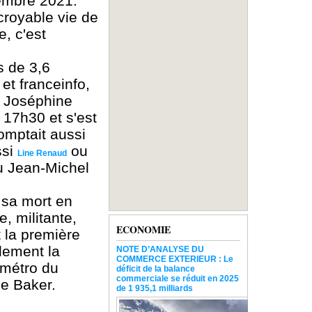
embre 2021.
ncroyable vie de
e, c'est
s de 3,6
et franceinfo,
e Joséphine
 17h30 et s'est
comptait aussi
ssi
ou
Line Renaud
u Jean-Michel
 sa mort en
, militante,
ECONOMIE
t la première
lement la
NOTE D’ANALYSE DU
COMMERCE EXTERIEUR : Le
 métro du
déficit de la balance
commerciale se réduit en 2025
ne Baker.
de 1 935,1 milliards