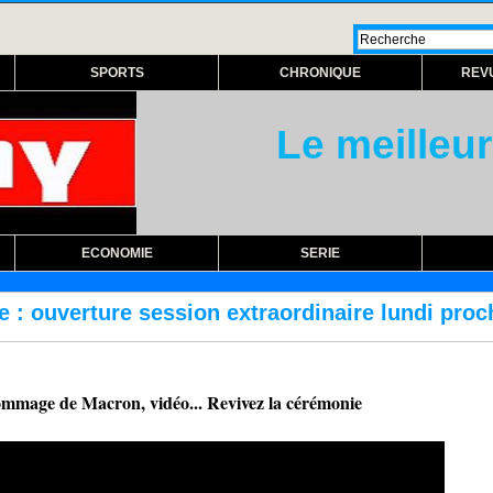
SPORTS
CHRONIQUE
REV
Le meilleur
ECONOMIE
SERIE
on extraordinaire lundi prochain
RÉFORME D
hommage de Macron, vidéo... Revivez la cérémonie