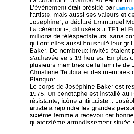
La cérémonie d'entrée au Panthéon 
L'événement était présidé par
Emmanuel
l'artiste, mais aussi ses valeurs et c
Joséphine", a déclaré Emmanuel Mac
La cérémonie, diffusée sur TF1 et F
millions de téléspectateurs, sans co
qui ont elles aussi bousculé leur gr
Baker. De nombreux invités étaient p
s'achevée vers 19 heures. En plus des
plusieurs membres de la famille de
Christiane Taubira et des membres
Blanquer.
Le corps de Joséphine Baker est res
1975. Un cénotaphe est installé au 
résistante, icône antiraciste... José
artiste à rejoindre les grandes per
sixième femme à recevoir cet honneu
quatorzième arrondissement située s