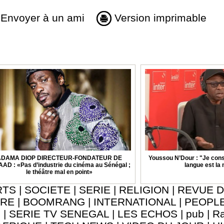
Envoyer à un ami
Version imprimable
ADAMA DIOP DIRECTEUR-FONDATEUR DE
Youssou N’Dour : "Je cons
AAD : «Pas d’industrie du cinéma au Sénégal ;
langue est la
le théâtre mal en point»
RTS
|
SOCIETE
|
SERIE
|
RELIGION
|
REVUE D
URE
|
BOOMRANG
|
INTERNATIONAL
|
PEOPL
8
|
SERIE TV SENEGAL
|
LES ECHOS
|
pub
|
Ra