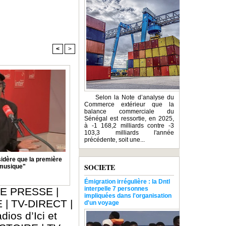
<
>
Selon la Note d’analyse du
Commerce extérieur que la
balance commerciale du
Sénégal est ressortie, en 2025,
à -1 168,2 milliards contre -3
103,3 milliards l'année
précédente, soit une...
idère que la première
SOCIETE
 musique"
Émigration irrégulière : la Dntl
interpelle 7 personnes
E PRESSE
|
impliquées dans l'organisation
E
|
TV-DIRECT
|
d'un voyage
dios d’Ici et