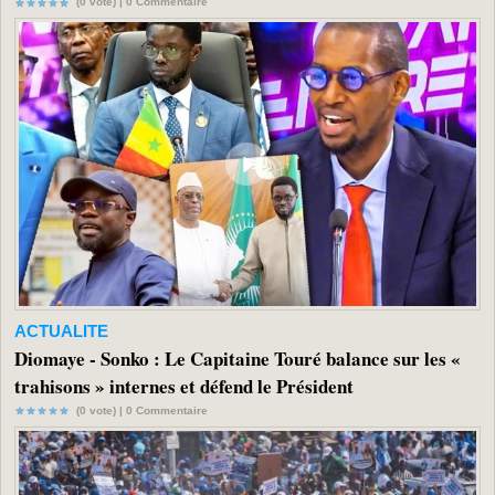
(0 vote) |
0
Commentaire
ACTUALITE
Diomaye - Sonko : Le Capitaine Touré balance sur les «
trahisons » internes et défend le Président
(0 vote) |
0
Commentaire