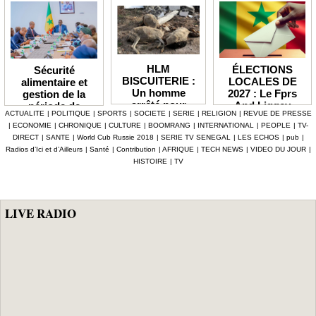
HLM
ÉLECTIONS
Sécurité
BISCUITERIE :
LOCALES DE
alimentaire et
Un homme
2027 : Le Fprs
gestion de la
arrêté pour
And Liggey
période de
ACTUALITE
|
POLITIQUE
|
SPORTS
|
SOCIETE
|
SERIE
|
RELIGION
|
REVUE DE PRESSE
abattage
plaide pour un
soudure Le
|
ECONOMIE
|
CHRONIQUE
|
CULTURE
|
BOOMRANG
|
INTERNATIONAL
|
PEOPLE
|
TV-
clandestin d’un
report du scrutin
gouvernement
DIRECT
|
SANTE
|
World Cub Russie 2018
|
SERIE TV SENEGAL
|
LES ECHOS
|
pub
|
mouton et
prévu en janvier
débloque plus de
Radios d’Ici et d’Ailleurs
|
Santé
|
Contribution
|
AFRIQUE
|
TECH NEWS
|
VIDEO DU JOUR
|
tentative de
prochain
7,2 milliards F
HISTOIRE
|
TV
vente de viande
CFA, les mesures
impropre à la
phares d'Al
consommation
Aminou
LIVE RADIO