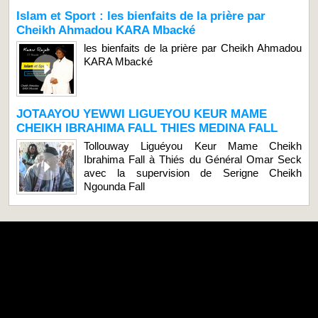
Islam et Sport : les bienfaits de la prière par
Cheikh Ahmadou KARA Mbacké
les bienfaits de la prière par Cheikh Ahmadou
KARA Mbacké
JOTAAYOU YEWWI LIGUEYOU KEUR MAME
CHEIKH IBRAHIMA FALL THIES MEDINA FALL
Tollouway Liguéyou Keur Mame Cheikh
Ibrahima Fall à Thiés du Général Omar Seck
avec la supervision de Serigne Cheikh
Ngounda Fall