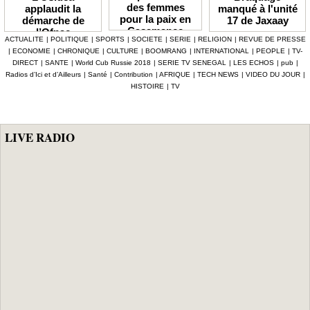
des femmes
manqué à l'unité
applaudit la
pour la paix en
17 de Jaxaay
démarche de
Casamance
l’Ofnac
ACTUALITE
|
POLITIQUE
|
SPORTS
|
SOCIETE
|
SERIE
|
RELIGION
|
REVUE DE PRESSE
lauréate du Prix
|
ECONOMIE
|
CHRONIQUE
|
CULTURE
|
BOOMRANG
|
INTERNATIONAL
|
PEOPLE
|
TV-
Icip 2026
DIRECT
|
SANTE
|
World Cub Russie 2018
|
SERIE TV SENEGAL
|
LES ECHOS
|
pub
|
Radios d’Ici et d’Ailleurs
|
Santé
|
Contribution
|
AFRIQUE
|
TECH NEWS
|
VIDEO DU JOUR
|
HISTOIRE
|
TV
LIVE RADIO