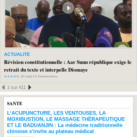
ACTUALITE
Révision constitutionnelle : Aar Sunu république exige le
retrait du texte et interpelle Diomaye
(0 vote) |
0
Commentaire
1 sur 411
SANTE
L’ACUPUNCTURE, LES VENTOUSES, LA
MOXIBUSTION, LE MASSAGE THÉRAPEUTIQUE
ET LE BADUANJIN : La médecine traditionnelle
chinoise s’invite au plateau médical