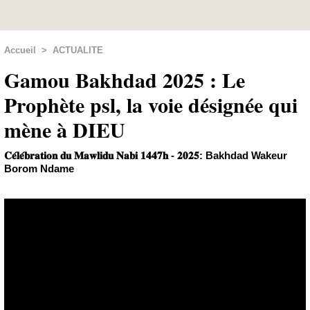
Accueil
>
ACTUALITE
Gamou Bakhdad 2025 : Le
Prophète psl, la voie désignée qui
mène à DIEU
𝐂𝐞́𝐥𝐞́𝐛𝐫𝐚𝐭𝐢𝐨𝐧 𝐝𝐮 𝐌𝐚𝐰𝐥𝐢𝐝𝐮 𝐍𝐚𝐛𝐢 𝟏𝟒𝟒𝟕𝐡 - 𝟐𝟎𝟐𝟓: Bakhdad Wakeur
Borom Ndame