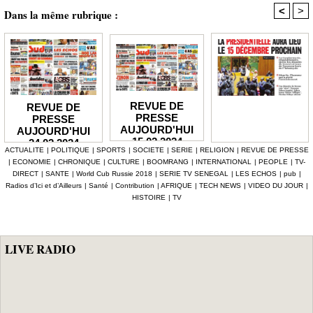
<
>
Dans la même rubrique :
REVUE DE
REVUE DE
PRESSE
PRESSE
AUJOURD'HUI
AUJOURD'HUI
15 02 2024
24 02 2024
ACTUALITE
|
POLITIQUE
|
SPORTS
|
SOCIETE
|
SERIE
|
RELIGION
|
REVUE DE PRESSE
|
ECONOMIE
|
CHRONIQUE
|
CULTURE
|
BOOMRANG
|
INTERNATIONAL
|
PEOPLE
|
TV-
DIRECT
|
SANTE
|
World Cub Russie 2018
|
SERIE TV SENEGAL
|
LES ECHOS
|
pub
|
Radios d’Ici et d’Ailleurs
|
Santé
|
Contribution
|
AFRIQUE
|
TECH NEWS
|
VIDEO DU JOUR
|
HISTOIRE
|
TV
LIVE RADIO