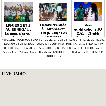
Défaite d'entrée
Pré-
LIGUES 1 ET 2
à l'Afrobasket
qualifications JO
AU SENEGAL :
U18 (61-30) : Les
2028 : Cheikh
Le coup d'envoi
Lioncelles
Sarr réduit son
de la saison
ACTUALITE
|
POLITIQUE
|
SPORTS
|
SOCIETE
|
SERIE
|
RELIGION
|
REVUE DE PRESSE
balayées par le
groupe à 13
2026-2027
|
ECONOMIE
|
CHRONIQUE
|
CULTURE
|
BOOMRANG
|
INTERNATIONAL
|
PEOPLE
|
TV-
Cameroun
Lionnes
officiellement fixé
DIRECT
|
SANTE
|
World Cub Russie 2018
|
SERIE TV SENEGAL
|
LES ECHOS
|
pub
|
au 3 octobre
Radios d’Ici et d’Ailleurs
|
Santé
|
Contribution
|
AFRIQUE
|
TECH NEWS
|
VIDEO DU JOUR
|
HISTOIRE
|
TV
LIVE RADIO