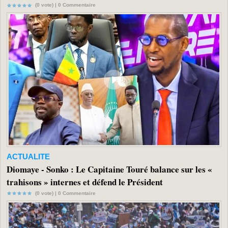
(0 vote) |
0
Commentaire
ACTUALITE
Diomaye - Sonko : Le Capitaine Touré balance sur les «
trahisons » internes et défend le Président
(0 vote) |
0
Commentaire