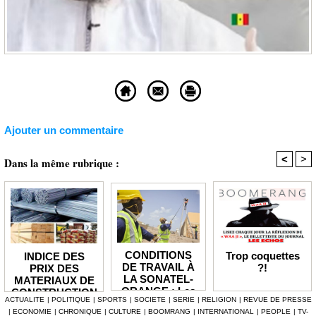
Ajouter un commentaire
<
>
Dans la même rubrique :
CONDITIONS
Trop coquettes
INDICE DES
DE TRAVAIL À
?!
PRIX DES
LA SONATEL-
MATERIAUX DE
ORANGE : Les
CONSTRUCTION
ACTUALITE
|
POLITIQUE
|
SPORTS
|
SOCIETE
|
SERIE
|
RELIGION
|
REVUE DE PRESSE
techniciens
AU MOIS DE
|
ECONOMIE
|
CHRONIQUE
|
CULTURE
|
BOOMRANG
|
INTERNATIONAL
|
PEOPLE
|
TV-
sous-traitants