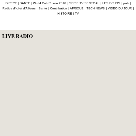
JUIN : Les prix
DIRECT
|
SANTE
|
World Cub Russie 2018
|
SERIE TV SENEGAL
|
LES ECHOS
|
pub
|
observent une
des matériaux de
Radios d’Ici et d’Ailleurs
|
Santé
|
Contribution
|
AFRIQUE
|
TECH NEWS
|
VIDEO DU JOUR
|
grève de 48
construction en
HISTOIRE
|
TV
heures
baisse de (-0,4%)
en rythme
mensuel
LIVE RADIO