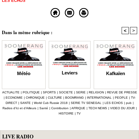
LES ECHOS
<
>
Dans la même rubrique :
Leviers
Kafkaïen
Météo
ACTUALITE
|
POLITIQUE
|
SPORTS
|
SOCIETE
|
SERIE
|
RELIGION
|
REVUE DE PRESSE
|
ECONOMIE
|
CHRONIQUE
|
CULTURE
|
BOOMRANG
|
INTERNATIONAL
|
PEOPLE
|
TV-
DIRECT
|
SANTE
|
World Cub Russie 2018
|
SERIE TV SENEGAL
|
LES ECHOS
|
pub
|
Radios d’Ici et d’Ailleurs
|
Santé
|
Contribution
|
AFRIQUE
|
TECH NEWS
|
VIDEO DU JOUR
|
HISTOIRE
|
TV
LIVE RADIO