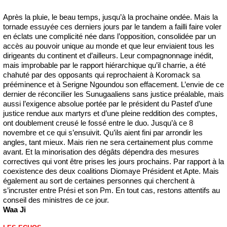
Après la pluie, le beau temps, jusqu’à la prochaine ondée. Mais la
tornade essuyée ces derniers jours par le tandem a failli faire voler
en éclats une complicité née dans l’opposition, consolidée par un
accès au pouvoir unique au monde et que leur enviaient tous les
dirigeants du continent et d’ailleurs. Leur compagnonnage inédit,
mais improbable par le rapport hiérarchique qu’il charrie, a été
chahuté par des opposants qui reprochaient à Koromack sa
prééminence et à Serigne Ngoundou son effacement. L’envie de ce
dernier de réconcilier les Sunugaaliens sans justice préalable, mais
aussi l’exigence absolue portée par le président du Pastef d’une
justice rendue aux martyrs et d’une pleine reddition des comptes,
ont doublement creusé le fossé entre le duo. Jusqu’à ce 8
novembre et ce qui s’ensuivit. Qu’ils aient fini par arrondir les
angles, tant mieux. Mais rien ne sera certainement plus comme
avant. Et la minorisation des dégâts dépendra des mesures
correctives qui vont être prises les jours prochains. Par rapport à la
coexistence des deux coalitions Diomaye Président et Apte. Mais
également au sort de certaines personnes qui cherchent à
s’incruster entre Prési et son Pm. En tout cas, restons attentifs au
conseil des ministres de ce jour.
Waa Ji