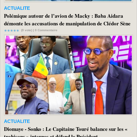
ACTUALITE
Polémique autour de l’avion de Macky : Baba Aidara
démonte les accusations de manipulation de Clédor Sène
(0 vote) |
0
Commentaire
ACTUALITE
Diomaye - Sonko : Le Capitaine Touré balance sur les «
trahisons » internes et défend le Président