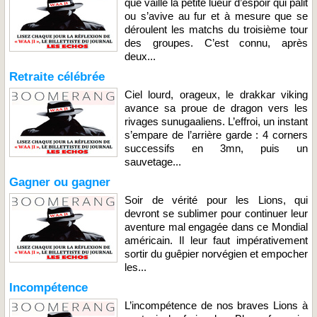
que vaille la petite lueur d’espoir qui pâlit
ou s’avive au fur et à mesure que se
déroulent les matchs du troisième tour
des groupes. C’est connu, après
deux...
Retraite célébrée
Ciel lourd, orageux, le drakkar viking
avance sa proue de dragon vers les
rivages sunugaaliens. L’effroi, un instant
s’empare de l’arrière garde : 4 corners
successifs en 3mn, puis un
sauvetage...
Gagner ou gagner
Soir de vérité pour les Lions, qui
devront se sublimer pour continuer leur
aventure mal engagée dans ce Mondial
américain. Il leur faut impérativement
sortir du guêpier norvégien et empocher
les...
Incompétence
L’incompétence de nos braves Lions à