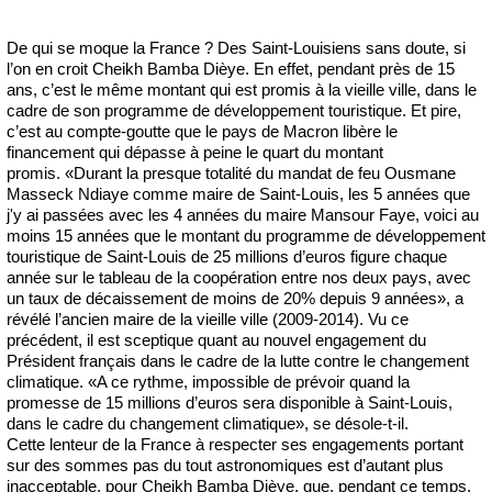
De qui se moque la France ? Des Saint-Louisiens sans doute, si
l’on en croit Cheikh Bamba Dièye. En effet, pendant près de 15
ans, c’est le même montant qui est promis à la vieille ville, dans le
cadre de son programme de développement touristique. Et pire,
c’est au compte-goutte que le pays de Macron libère le
financement qui dépasse à peine le quart du montant
promis. «Durant la presque totalité du mandat de feu Ousmane
Masseck Ndiaye comme maire de Saint-Louis, les 5 années que
j'y ai passées avec les 4 années du maire Mansour Faye, voici au
moins 15 années que le montant du programme de développement
touristique de Saint-Louis de 25 millions d’euros figure chaque
année sur le tableau de la coopération entre nos deux pays, avec
un taux de décaissement de moins de 20% depuis 9 années», a
révélé l’ancien maire de la vieille ville (2009-2014). Vu ce
précédent, il est sceptique quant au nouvel engagement du
Président français dans le cadre de la lutte contre le changement
climatique. «A ce rythme, impossible de prévoir quand la
promesse de 15 millions d’euros sera disponible à Saint-Louis,
dans le cadre du changement climatique», se désole-t-il.
Cette lenteur de la France à respecter ses engagements portant
sur des sommes pas du tout astronomiques est d’autant plus
inacceptable, pour Cheikh Bamba Dièye, que, pendant ce temps,