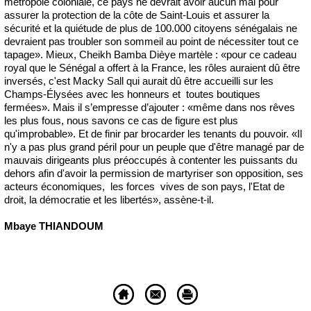
métropole coloniale, ce pays ne devrait avoir aucun mal pour
assurer la protection de la côte de Saint-Louis et assurer la
sécurité et la quiétude de plus de 100.000 citoyens sénégalais ne
devraient pas troubler son sommeil au point de nécessiter tout ce
tapage». Mieux, Cheikh Bamba Dièye martèle : «pour ce cadeau
royal que le Sénégal a offert à la France, les rôles auraient dû être
inversés, c'est Macky Sall qui aurait dû être accueilli sur les
Champs-Élysées avec les honneurs et toutes boutiques
fermées». Mais il s’empresse d’ajouter : «même dans nos rêves
les plus fous, nous savons ce cas de figure est plus
qu'improbable». Et de finir par brocarder les tenants du pouvoir. «Il
n'y a pas plus grand péril pour un peuple que d'être managé par de
mauvais dirigeants plus préoccupés à contenter les puissants du
dehors afin d'avoir la permission de martyriser son opposition, ses
acteurs économiques, les forces vives de son pays, l'Etat de
droit, la démocratie et les libertés», assène-t-il.
Mbaye THIANDOUM