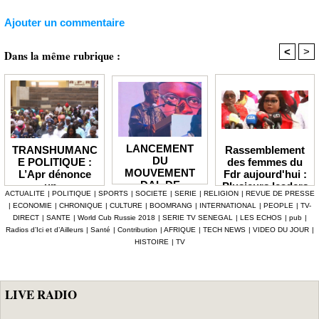
Ajouter un commentaire
<
>
Dans la même rubrique :
LANCEMENT
Rassemblement
TRANSHUMANC
DU
des femmes du
E POLITIQUE :
MOUVEMENT
Fdr aujourd'hui :
L’Apr dénonce
DAL DE
Plusieurs leaders
un «
ACTUALITE
|
POLITIQUE
|
SPORTS
|
SOCIETE
|
SERIE
|
RELIGION
|
REVUE DE PRESSE
BABACAR
de l'opposition
détournement de
|
ECONOMIE
|
CHRONIQUE
|
CULTURE
|
BOOMRANG
|
INTERNATIONAL
|
PEOPLE
|
TV-
MBENGUE :
annoncés
la volonté
DIRECT
|
SANTE
|
World Cub Russie 2018
|
SERIE TV SENEGAL
|
LES ECHOS
|
pub
|
Aldiouma Sow
populaire » et
Radios d’Ici et d’Ailleurs
|
Santé
|
Contribution
|
AFRIQUE
|
TECH NEWS
|
VIDEO DU JOUR
|
«drague» le
réclame une
HISTOIRE
|
TV
maire de Hann
réforme du statut
Bel Air
des élus
LIVE RADIO