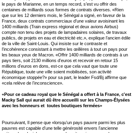
le pays de Marianne, en un temps record, s’est vu offrir des
centaines de milliards sous formes de contrats diverses. «Rien
que sur les 12 derniers mois, le Sénégal a signé, en faveur de la
France, deux contrats commerciaux d’une valeur avoisinant les
1400 milliards (Train express régional et deux avions Airbus)
compte non tenu des projets de lampadaires solaires, de travaux
publics, de projets en eau et électricité etc.», explique l’ancien édile
de la ville de Saint-Louis. Qui insiste sur le contraste et
l’incohérence consistant à mettre les œillères à tout un pays pour
les beaux yeux de Macron. «Offrir 1400 milliards de contrats à un
pays tiers, soit 2130 millions d'euros et recevoir en retour 15
millions d'euros en dons, est-ce que cela vaut que toute une
République, toute une ville soient mobilisées, son activité
économique stoppée?» pour sa part, le leader Fsd/Bj affirme que
«cela relève de l'inconscience».
«Pour ce cadeau royal que le Sénégal a offert à la France, c'est
Macky Sall qui aurait dû être accueilli sur les Champs-Élysées
avec les honneurs et toutes boutiques fermées»
Poursuivant, Il pense que «lorsqu'un pays pauvre parmi les plus
pauvres est capable d'une telle générosité envers l'ancienne