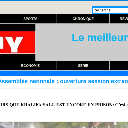
SPORTS
CHRONIQUE
REV
Le meilleur
ECONOMIE
SERIE
ture session extraordinaire lundi prochain
QUE KHALIFA SALL EST ENCORE EN PRISON: C’est «indé