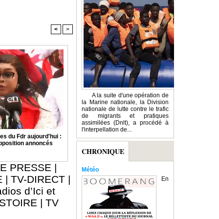
<
>
A la suite d'une opération de
la Marine nationale, la Division
nationale de lutte contre le trafic
de migrants et pratiques
assimilées (Dnlt), a procédé à
l'interpellation de...
 du Fdr aujourd'hui :
opposition annoncés
CHRONIQUE
E PRESSE
|
Météo
E
|
TV-DIRECT
|
En
dios d’Ici et
ISTOIRE
|
TV