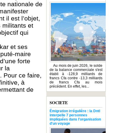
te nationale de
manifester
 il est l’objet,
 militants et
bjectif qui
kar et ses
éputé-maire
d’une forte
Au mois de juin 2026, le solde
r la
de la balance commerciale s'est
 Pour ce faire,
établi à -128,9 milliards de
francs Cfa contre -13,3 milliards
initive, à
de francs Cfa au mois
précédent. En effet, les...
permettant de
SOCIETE
Émigration irrégulière : la Dntl
interpelle 7 personnes
impliquées dans l'organisation
d'un voyage