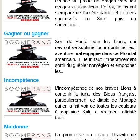
avance sa proue de dragon vers les
rivages sunugaaliens. L’effroi, un instant
s’empare de l’arrière garde : 4 corners
successifs en 3mn, puis un
sauvetage...
Gagner ou gagner
Soir de vérité pour les Lions, qui
devront se sublimer pour continuer leur
aventure mal engagée dans ce Mondial
américain. Il leur faut impérativement
sortir du guêpier norvégien et empocher
les...
Incompétence
L’incompétence de nos braves Lions à
contenir la furia des Bleus français,
particulièrement ce diable de Mbappé
qui en a fait voir de toutes les couleurs
à capitaine Kali, a vraiment attristé
tous...
Maldonne
La promesse du coach Thiawito de