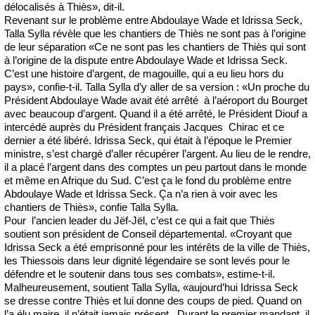
délocalisés à Thiès», dit-il.
Revenant sur le problème entre Abdoulaye Wade et Idrissa Seck,
Talla Sylla révèle que les chantiers de Thiès ne sont pas à l’origine
de leur séparation «Ce ne sont pas les chantiers de Thiès qui sont
à l’origine de la dispute entre Abdoulaye Wade et Idrissa Seck.
C’est une histoire d’argent, de magouille, qui a eu lieu hors du
pays», confie-t-il. Talla Sylla d’y aller de sa version : «Un proche du
Président Abdoulaye Wade avait été arrêté à l’aéroport du Bourget
avec beaucoup d’argent. Quand il a été arrêté, le Président Diouf a
intercédé auprès du Président français Jacques Chirac et ce
dernier a été libéré. Idrissa Seck, qui était à l’époque le Premier
ministre, s’est chargé d’aller récupérer l’argent. Au lieu de le rendre,
il a placé l’argent dans des comptes un peu partout dans le monde
et même en Afrique du Sud. C’est ça le fond du problème entre
Abdoulaye Wade et Idrissa Seck. Ça n’a rien à voir avec les
chantiers de Thiès», confie Talla Sylla.
Pour l’ancien leader du Jëf-Jël, c’est ce qui a fait que Thiès
soutient son président de Conseil départemental. «Croyant que
Idrissa Seck a été emprisonné pour les intérêts de la ville de Thiès,
les Thiessois dans leur dignité légendaire se sont levés pour le
défendre et le soutenir dans tous ses combats», estime-t-il.
Malheureusement, soutient Talla Sylla, «aujourd’hui Idrissa Seck
se dresse contre Thiès et lui donne des coups de pied. Quand on
l’a élu maire, il n’était jamais présent. Durant le premier mandant, il