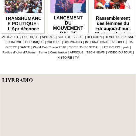
LANCEMENT
Rassemblement
TRANSHUMANC
DU
des femmes du
E POLITIQUE :
MOUVEMENT
Fdr aujourd'hui :
L’Apr dénonce
DAL DE
Plusieurs leaders
un «
ACTUALITE
|
POLITIQUE
|
SPORTS
|
SOCIETE
|
SERIE
|
RELIGION
|
REVUE DE PRESSE
BABACAR
de l'opposition
détournement de
|
ECONOMIE
|
CHRONIQUE
|
CULTURE
|
BOOMRANG
|
INTERNATIONAL
|
PEOPLE
|
TV-
MBENGUE :
annoncés
la volonté
DIRECT
|
SANTE
|
World Cub Russie 2018
|
SERIE TV SENEGAL
|
LES ECHOS
|
pub
|
Aldiouma Sow
populaire » et
Radios d’Ici et d’Ailleurs
|
Santé
|
Contribution
|
AFRIQUE
|
TECH NEWS
|
VIDEO DU JOUR
|
«drague» le
réclame une
HISTOIRE
|
TV
maire de Hann
réforme du statut
Bel Air
des élus
LIVE RADIO