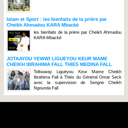
Islam et Sport : les bienfaits de la prière par
Cheikh Ahmadou KARA Mbacké
les bienfaits de la prière par Cheikh Ahmadou
KARA Mbacké
JOTAAYOU YEWWI LIGUEYOU KEUR MAME
CHEIKH IBRAHIMA FALL THIES MEDINA FALL
Tollouway Liguéyou Keur Mame Cheikh
Ibrahima Fall à Thiés du Général Omar Seck
avec la supervision de Serigne Cheikh
Ngounda Fall