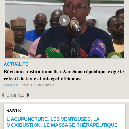
ACTUALITE
Révision constitutionnelle : Aar Sunu république exige le
retrait du texte et interpelle Diomaye
(0 vote) |
0
Commentaire
1 sur 411
SANTE
L’ACUPUNCTURE, LES VENTOUSES, LA
MOXIBUSTION, LE MASSAGE THÉRAPEUTIQUE