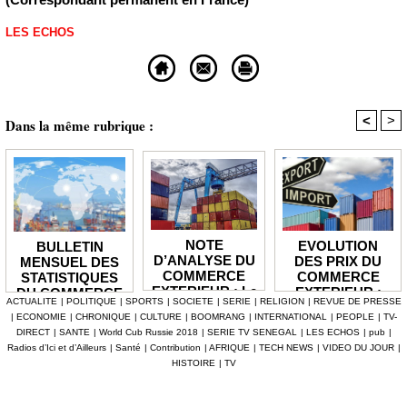
LES ECHOS
<
>
Dans la même rubrique :
NOTE
EVOLUTION
BULLETIN
D’ANALYSE DU
DES PRIX DU
MENSUEL DES
COMMERCE
COMMERCE
STATISTIQUES
EXTERIEUR : Le
EXTERIEUR :
DU COMMERCE
ACTUALITE
|
POLITIQUE
|
SPORTS
|
SOCIETE
|
SERIE
|
RELIGION
|
REVUE DE PRESSE
déficit de la
Les prix des
EXTERIEUR : Le
|
ECONOMIE
|
CHRONIQUE
|
CULTURE
|
BOOMRANG
|
INTERNATIONAL
|
PEOPLE
|
TV-
balance
produits
solde de la
DIRECT
|
SANTE
|
World Cub Russie 2018
|
SERIE TV SENEGAL
|
LES ECHOS
|
pub
|
commerciale se
importés en
balance
Radios d’Ici et d’Ailleurs
|
Santé
|
Contribution
|
AFRIQUE
|
TECH NEWS
|
VIDEO DU JOUR
|
réduit en 2025
hausse de 3,1%
commerciale se
HISTOIRE
|
TV
de 1 935,1
creuse à -128,9
milliards
milliards au mois
de juin 2026