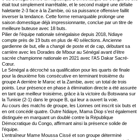
était tout simplement inarrêtable, et le second malgré une défaite
haletante 2-3 face à la Zambie, où sa puissance offensive faillit
inverser la tendance. Cette forme remarquable prolonge une
saison domestique déjà impressionnante, conclue par un titre de
meilleure buteuse avec 18 buts.
Pilier de l’équipe nationale sénégalaise depuis 2018, Ndiaye
compte près de 19 buts en plus de 40 sélections. Ancienne
gardienne de but, elle a changé de poste et de cap, débutant sa
carrière avec les Dorades de Mbour au Sénégal avant d’être
sacrée championne nationale en 2021 avec l’AS Dakar Sacré-
Cœur.
Le Sénégal a décroché sa qualification pour les quarts de finale
pour la deuxième fois consécutive en terminant troisième du
groupe A derrière le Maroc et la Zambie, avec un total de trois
points. Leur présence en phase à élimination directe a été assurée
en tant que meilleur troisième, grâce à la victoire du Botswana sur
la Tunisie (2-1) dans le groupe B, qui leur a ouvert la voie.
Au cours des matchs de groupe, les Lionnes ont inscrit six buts et
en ont concédé quatre. Outre Ndiaye, Mama Diop s’est également
distinguée en marquant un doublé contre la République
Démocratique du Congo, affirmant ainsi la présence solide de
l’équipe.
L’entraîneur Mame Moussa Cissé et son groupe déterminé