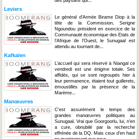
des paysans qui...
Leviers
Le général d’Armée Birame Diop à la
tête de la Commission, Serigne
Ngoundou président en exercice de la
Communauté économique des Etats de
l’Afrique de l’Ouest, le Sunugaal est
attendu au tournant de...
Kafkaïen
L’accueil qui sera réservé à Niangal ce
vendredi est une énigme totale. Ses
affidés, qui se sont regroupés hier à
leur permanence, étaient tout guillerets,
émoustillés par la présence de la
Marème...
Manœuvres
C’est assurément le temps des
grandes manœuvres politiques au
Sunugaal. Vrai que Goorgoorlu, lui, n’en
a cure, obnubilé par la recherche
effrénée de la DQ. Mais ceux d’en haut
ne manigancent que pour...