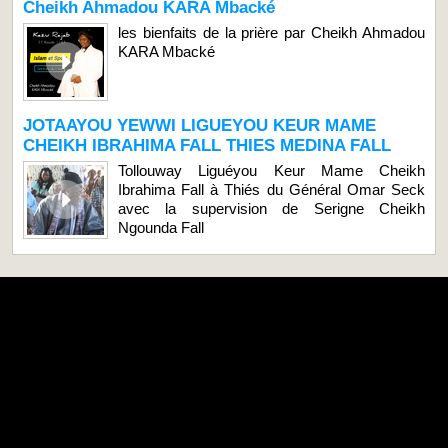
Cheikh Ahmadou KARA Mbacké
les bienfaits de la prière par Cheikh Ahmadou
KARA Mbacké
JOTAAYOU YEWWI LIGUEYOU KEUR MAME
CHEIKH IBRAHIMA FALL THIES MEDINA FALL
Tollouway Liguéyou Keur Mame Cheikh
Ibrahima Fall à Thiés du Général Omar Seck
avec la supervision de Serigne Cheikh
Ngounda Fall