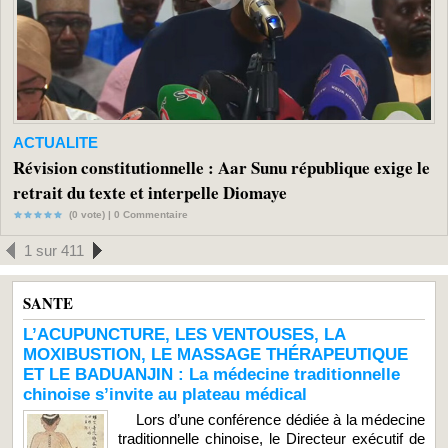
ACTUALITE
Révision constitutionnelle : Aar Sunu république exige le
retrait du texte et interpelle Diomaye
(0 vote) |
0
Commentaire
1 sur 411
SANTE
L’ACUPUNCTURE, LES VENTOUSES, LA
MOXIBUSTION, LE MASSAGE THÉRAPEUTIQUE
ET LE BADUANJIN : La médecine traditionnelle
chinoise s’invite au plateau médical
Lors d’une conférence dédiée à la médecine
traditionnelle chinoise, le Directeur exécutif de