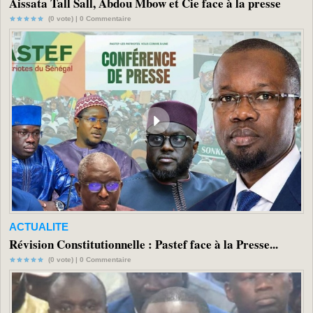
Aissata Tall Sall, Abdou Mbow et Cie face à la presse
(0 vote) |
0
Commentaire
ACTUALITE
Révision Constitutionnelle : Pastef face à la Presse...
(0 vote) |
0
Commentaire