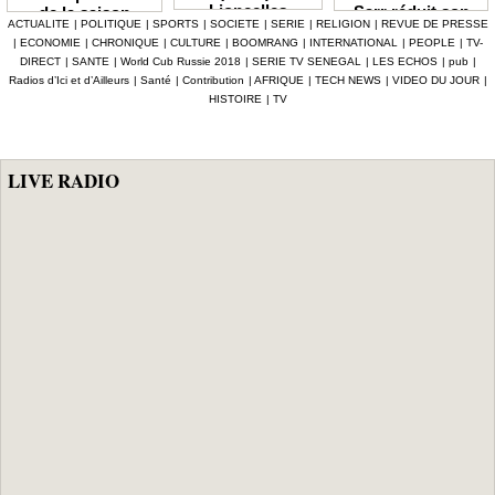
Lioncelles
Sarr réduit son
de la saison
ACTUALITE
|
POLITIQUE
|
SPORTS
|
SOCIETE
|
SERIE
|
RELIGION
|
REVUE DE PRESSE
balayées par le
groupe à 13
2026-2027
|
ECONOMIE
|
CHRONIQUE
|
CULTURE
|
BOOMRANG
|
INTERNATIONAL
|
PEOPLE
|
TV-
Cameroun
Lionnes
officiellement fixé
DIRECT
|
SANTE
|
World Cub Russie 2018
|
SERIE TV SENEGAL
|
LES ECHOS
|
pub
|
au 3 octobre
Radios d’Ici et d’Ailleurs
|
Santé
|
Contribution
|
AFRIQUE
|
TECH NEWS
|
VIDEO DU JOUR
|
HISTOIRE
|
TV
LIVE RADIO