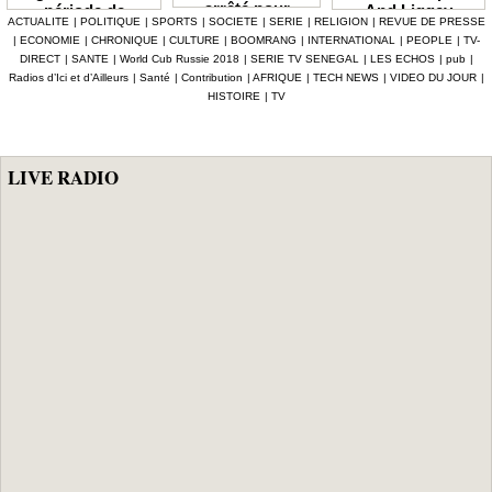
arrêté pour
And Liggey
période de
ACTUALITE
|
POLITIQUE
|
SPORTS
|
SOCIETE
|
SERIE
|
RELIGION
|
REVUE DE PRESSE
abattage
plaide pour un
soudure Le
|
ECONOMIE
|
CHRONIQUE
|
CULTURE
|
BOOMRANG
|
INTERNATIONAL
|
PEOPLE
|
TV-
clandestin d’un
report du scrutin
gouvernement
DIRECT
|
SANTE
|
World Cub Russie 2018
|
SERIE TV SENEGAL
|
LES ECHOS
|
pub
|
mouton et
prévu en janvier
débloque plus de
Radios d’Ici et d’Ailleurs
|
Santé
|
Contribution
|
AFRIQUE
|
TECH NEWS
|
VIDEO DU JOUR
|
tentative de
prochain
7,2 milliards F
HISTOIRE
|
TV
vente de viande
CFA, les mesures
impropre à la
phares d'Al
consommation
Aminou
LIVE RADIO