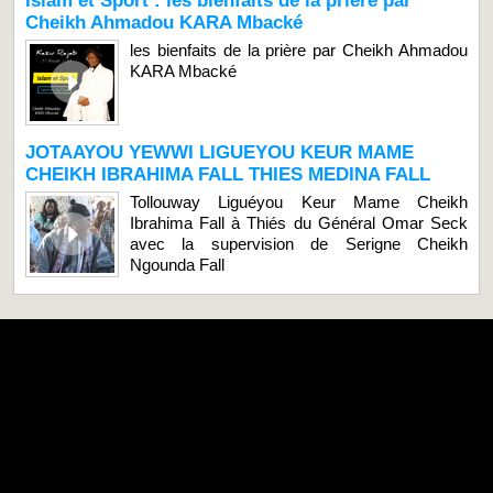
Islam et Sport : les bienfaits de la prière par
Cheikh Ahmadou KARA Mbacké
les bienfaits de la prière par Cheikh Ahmadou
KARA Mbacké
JOTAAYOU YEWWI LIGUEYOU KEUR MAME
CHEIKH IBRAHIMA FALL THIES MEDINA FALL
Tollouway Liguéyou Keur Mame Cheikh
Ibrahima Fall à Thiés du Général Omar Seck
avec la supervision de Serigne Cheikh
Ngounda Fall