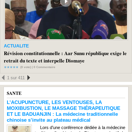
ACTUALITE
Révision constitutionnelle : Aar Sunu république exige le
retrait du texte et interpelle Diomaye
(0 vote) |
0
Commentaire
1 sur 411
SANTE
L’ACUPUNCTURE, LES VENTOUSES, LA
MOXIBUSTION, LE MASSAGE THÉRAPEUTIQUE
ET LE BADUANJIN : La médecine traditionnelle
chinoise s’invite au plateau médical
Lors d’une conférence dédiée à la médecine