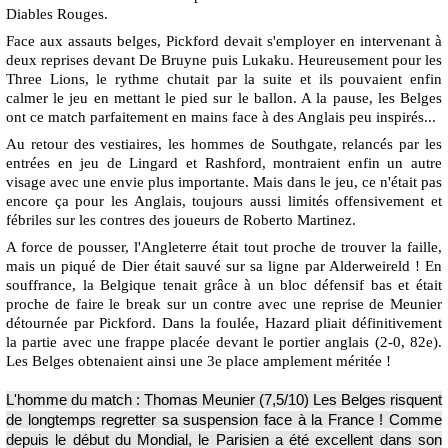
Diables Rouges.
Face aux assauts belges, Pickford devait s'employer en intervenant à
deux reprises devant De Bruyne puis Lukaku. Heureusement pour les
Three Lions, le rythme chutait par la suite et ils pouvaient enfin
calmer le jeu en mettant le pied sur le ballon. A la pause, les Belges
ont ce match parfaitement en mains face à des Anglais peu inspirés...
Au retour des vestiaires, les hommes de Southgate, relancés par les
entrées en jeu de Lingard et Rashford, montraient enfin un autre
visage avec une envie plus importante. Mais dans le jeu, ce n'était pas
encore ça pour les Anglais, toujours aussi limités offensivement et
fébriles sur les contres des joueurs de Roberto Martinez.
A force de pousser, l'Angleterre était tout proche de trouver la faille,
mais un piqué de Dier était sauvé sur sa ligne par Alderweireld ! En
souffrance, la Belgique tenait grâce à un bloc défensif bas et était
proche de faire le break sur un contre avec une reprise de Meunier
détournée par Pickford. Dans la foulée, Hazard pliait définitivement
la partie avec une frappe placée devant le portier anglais (2-0, 82e).
Les Belges obtenaient ainsi une 3e place amplement méritée !
L'homme du match : Thomas Meunier (7,5/10) Les Belges risquent
de longtemps regretter sa suspension face à la France ! Comme
depuis le début du Mondial, le Parisien a été excellent dans son