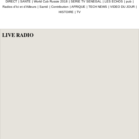
DIRECT
|
SANTE
|
World Cub Russie 2018
|
SERIE TV SENEGAL
|
LES ECHOS
|
pub
|
NOTES des
Radios d’Ici et d’Ailleurs
|
Santé
|
Contribution
|
AFRIQUE
|
TECH NEWS
|
VIDEO DU JOUR
|
joueurs (France
HISTOIRE
|
TV
4-2 Croatie)
LIVE RADIO