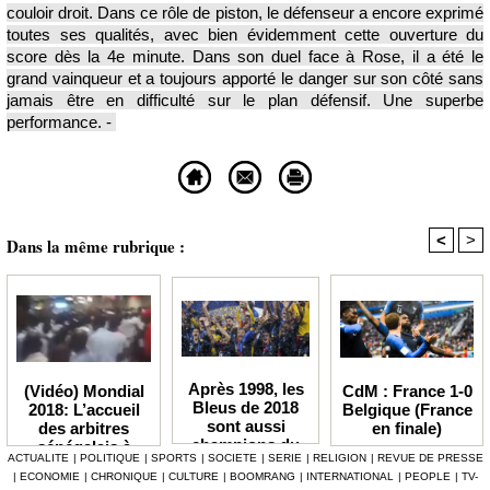
couloir droit. Dans ce rôle de piston, le défenseur a encore exprimé
toutes ses qualités, avec bien évidemment cette ouverture du
score dès la 4e minute. Dans son duel face à Rose, il a été le
grand vainqueur et a toujours apporté le danger sur son côté sans
jamais être en difficulté sur le plan défensif. Une superbe
performance. -
<
>
Dans la même rubrique :
Après 1998, les
CdM : France 1-0
(Vidéo) Mondial
Bleus de 2018
Belgique (France
2018: L’accueil
sont aussi
en finale)
des arbitres
champions du
sénégalais à
ACTUALITE
|
POLITIQUE
|
SPORTS
|
SOCIETE
|
SERIE
|
RELIGION
|
REVUE DE PRESSE
monde ! -
l’AIBD,
|
ECONOMIE
|
CHRONIQUE
|
CULTURE
|
BOOMRANG
|
INTERNATIONAL
|
PEOPLE
|
TV-
Débrief et
Regardez!