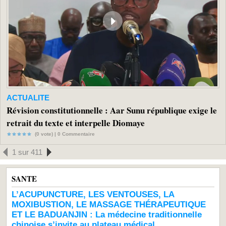
ACTUALITE
Révision constitutionnelle : Aar Sunu république exige le
retrait du texte et interpelle Diomaye
(0 vote) |
0
Commentaire
1 sur 411
SANTE
L’ACUPUNCTURE, LES VENTOUSES, LA
MOXIBUSTION, LE MASSAGE THÉRAPEUTIQUE
ET LE BADUANJIN : La médecine traditionnelle
chinoise s’invite au plateau médical