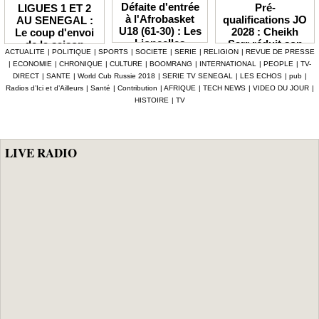
Défaite d'entrée
Pré-
LIGUES 1 ET 2
à l'Afrobasket
qualifications JO
AU SENEGAL :
U18 (61-30) : Les
2028 : Cheikh
Le coup d'envoi
Lioncelles
Sarr réduit son
de la saison
ACTUALITE
|
POLITIQUE
|
SPORTS
|
SOCIETE
|
SERIE
|
RELIGION
|
REVUE DE PRESSE
balayées par le
groupe à 13
2026-2027
|
ECONOMIE
|
CHRONIQUE
|
CULTURE
|
BOOMRANG
|
INTERNATIONAL
|
PEOPLE
|
TV-
Cameroun
Lionnes
officiellement fixé
DIRECT
|
SANTE
|
World Cub Russie 2018
|
SERIE TV SENEGAL
|
LES ECHOS
|
pub
|
au 3 octobre
Radios d’Ici et d’Ailleurs
|
Santé
|
Contribution
|
AFRIQUE
|
TECH NEWS
|
VIDEO DU JOUR
|
HISTOIRE
|
TV
LIVE RADIO