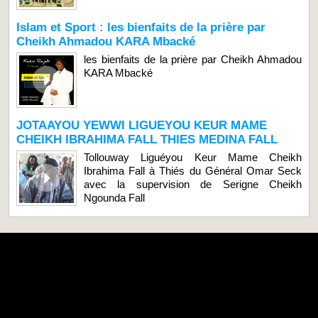
Islam et Sport : les bienfaits de la prière par
Cheikh Ahmadou KARA Mbacké
les bienfaits de la prière par Cheikh Ahmadou
KARA Mbacké
JOTAAYOU YEWWI LIGUEYOU KEUR MAME
CHEIKH IBRAHIMA FALL THIES MEDINA FALL
Tollouway Liguéyou Keur Mame Cheikh
Ibrahima Fall à Thiés du Général Omar Seck
avec la supervision de Serigne Cheikh
Ngounda Fall