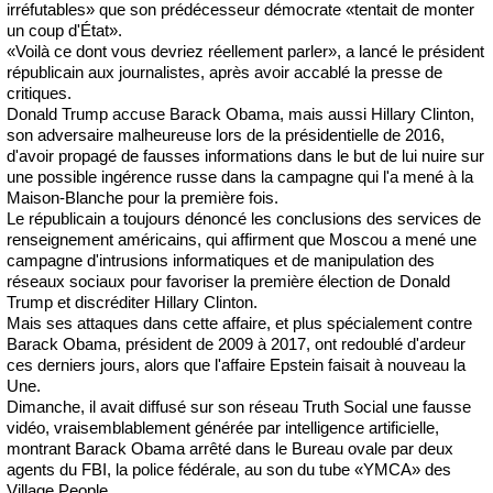
irréfutables» que son prédécesseur démocrate «tentait de monter
un coup d'État».
«Voilà ce dont vous devriez réellement parler», a lancé le président
républicain aux journalistes, après avoir accablé la presse de
critiques.
Donald Trump accuse Barack Obama, mais aussi Hillary Clinton,
son adversaire malheureuse lors de la présidentielle de 2016,
d'avoir propagé de fausses informations dans le but de lui nuire sur
une possible ingérence russe dans la campagne qui l'a mené à la
Maison-Blanche pour la première fois.
Le républicain a toujours dénoncé les conclusions des services de
renseignement américains, qui affirment que Moscou a mené une
campagne d'intrusions informatiques et de manipulation des
réseaux sociaux pour favoriser la première élection de Donald
Trump et discréditer Hillary Clinton.
Mais ses attaques dans cette affaire, et plus spécialement contre
Barack Obama, président de 2009 à 2017, ont redoublé d'ardeur
ces derniers jours, alors que l'affaire Epstein faisait à nouveau la
Une.
Dimanche, il avait diffusé sur son réseau Truth Social une fausse
vidéo, vraisemblablement générée par intelligence artificielle,
montrant Barack Obama arrêté dans le Bureau ovale par deux
agents du FBI, la police fédérale, au son du tube «YMCA» des
Village People.