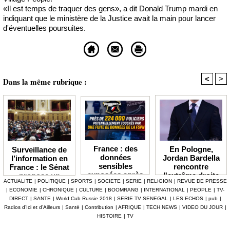
«Il est temps de traquer des gens», a dit Donald Trump mardi en
indiquant que le ministère de la Justice avait la main pour lancer
d'éventuelles poursuites.
<
>
Dans la même rubrique :
France : des
En Pologne,
Surveillance de
données
Jordan Bardella
l’information en
sensibles
rencontre
France : le Sénat
exposées après
l'extrême droite
propose un
ACTUALITE
|
POLITIQUE
|
SPORTS
|
SOCIETE
|
SERIE
|
RELIGION
|
REVUE DE PRESSE
une
et peaufine sa
observatoire déjà
|
ECONOMIE
|
CHRONIQUE
|
CULTURE
|
BOOMRANG
|
INTERNATIONAL
|
PEOPLE
|
TV-
cyberattaque
stature
très critiqué
DIRECT
|
SANTE
|
World Cub Russie 2018
|
SERIE TV SENEGAL
|
LES ECHOS
|
pub
|
visant la
présidentielle
Radios d’Ici et d’Ailleurs
|
Santé
|
Contribution
|
AFRIQUE
|
TECH NEWS
|
VIDEO DU JOUR
|
Fédération
HISTOIRE
|
TV
sportive de la
police