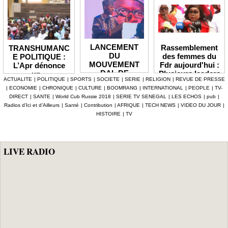
LANCEMENT
Rassemblement
TRANSHUMANC
DU
des femmes du
E POLITIQUE :
MOUVEMENT
Fdr aujourd'hui :
L’Apr dénonce
DAL DE
Plusieurs leaders
un «
ACTUALITE
|
POLITIQUE
|
SPORTS
|
SOCIETE
|
SERIE
|
RELIGION
|
REVUE DE PRESSE
BABACAR
de l'opposition
détournement de
|
ECONOMIE
|
CHRONIQUE
|
CULTURE
|
BOOMRANG
|
INTERNATIONAL
|
PEOPLE
|
TV-
MBENGUE :
annoncés
la volonté
DIRECT
|
SANTE
|
World Cub Russie 2018
|
SERIE TV SENEGAL
|
LES ECHOS
|
pub
|
Aldiouma Sow
populaire » et
Radios d’Ici et d’Ailleurs
|
Santé
|
Contribution
|
AFRIQUE
|
TECH NEWS
|
VIDEO DU JOUR
|
«drague» le
réclame une
HISTOIRE
|
TV
maire de Hann
réforme du statut
Bel Air
des élus
LIVE RADIO