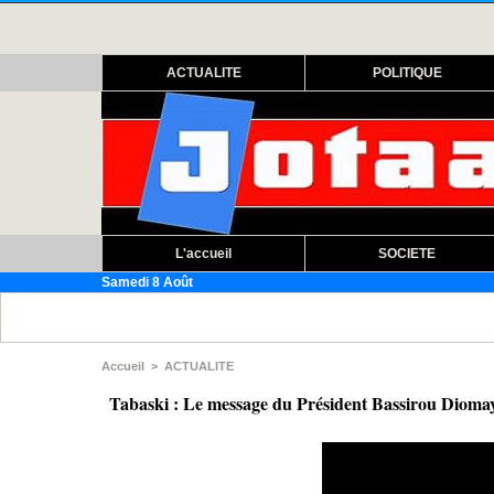
ACTUALITE
POLITIQUE
L'accueil
SOCIETE
Samedi 8 Août
ACCUSES 
Accueil
>
ACTUALITE
Tabaski : Le message du Président Bassirou Dioma