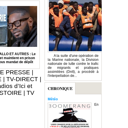
ALLO ET AUTRES : Le
A la suite d'une opération de
et maintient en prison
la Marine nationale, la Division
sous mandat de dépôt
nationale de lutte contre le trafic
de migrants et pratiques
E PRESSE
|
assimilées (Dnlt), a procédé à
l'interpellation de...
E
|
TV-DIRECT
|
dios d’Ici et
CHRONIQUE
ISTOIRE
|
TV
Météo
En