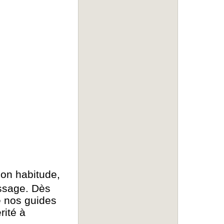
son habitude,
essage. Dès
e nos guides
rité à