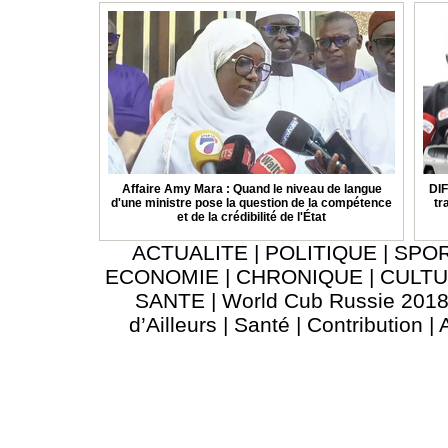
Affaire Amy Mara : Quand le niveau de langue
DIF
d'une ministre pose la question de la compétence
tr
et de la crédibilité de l'État
ACTUALITE
|
POLITIQUE
|
SPO
ECONOMIE
|
CHRONIQUE
|
CULT
SANTE
|
World Cub Russie 201
d’Ailleurs
|
Santé
|
Contribution
|