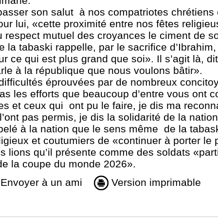
lmane.
passer son salut à nos compatriotes chrétiens 
ur lui, «cette proximité entre nos fêtes religie
du respect mutuel des croyances le ciment de so
 la tabaski rappelle, par le sacrifice d’Ibrahim, 
 ce qui est plus grand que soi». Il s’agit là, dit
rle à la république que nous voulons bâtir».
s difficultés éprouvées par de nombreux concito
as les efforts que beaucoup d’entre vous ont c
es et ceux qui ont pu le faire, je dis ma recon
ont pas permis, je dis la solidarité de la nation»,
pelé à la nation que le sens même de la tabask
igieux et coutumiers de «continuer à porter le
les lions qu’il présente comme des soldats «part
 de la coupe du monde 2026».
Envoyer à un ami
Version imprimable