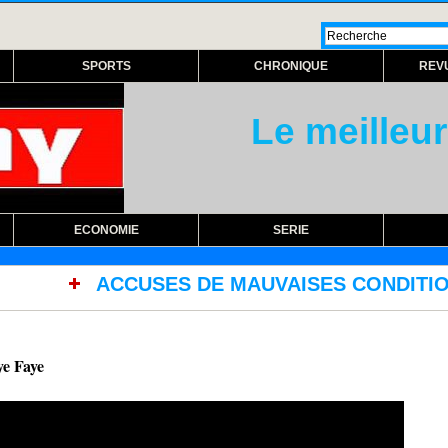
SPORTS
CHRONIQUE
REV
Le meilleur
ECONOMIE
SERIE
DE MAUVAISES CONDITIONS DE TRAVAIL : Les s
ye Faye