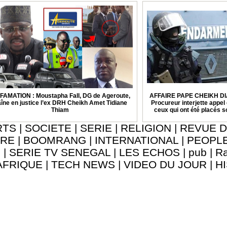
FAMATION : Moustapha Fall, DG de Ageroute,
AFFAIRE PAPE CHEIKH DI
aîne en justice l’ex DRH Cheikh Amet Tidiane
Procureur interjette appel 
Thiam
ceux qui ont été placés 
RTS
|
SOCIETE
|
SERIE
|
RELIGION
|
REVUE D
URE
|
BOOMRANG
|
INTERNATIONAL
|
PEOPL
8
|
SERIE TV SENEGAL
|
LES ECHOS
|
pub
|
Ra
AFRIQUE
|
TECH NEWS
|
VIDEO DU JOUR
|
H